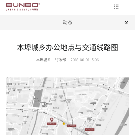
动态
全部
本埠城乡办公地点与交通线路图
关于
本埠城乡
行政部
2018-06-01 15:06
动态
服务
签约
招聘
客户
案例