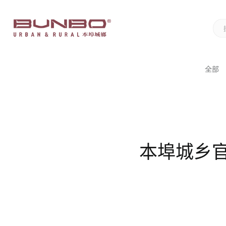
全部
本埠城乡