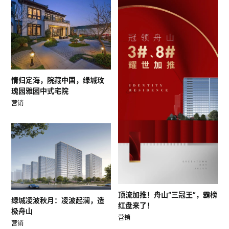
情归定海，院藏中国，绿城玫
瑰园雅园中式宅院
营销
顶流加推！舟山“三冠王”，霸榜
绿城凌波秋月：凌波起澜，造
红盘来了！
极舟山
营销
营销