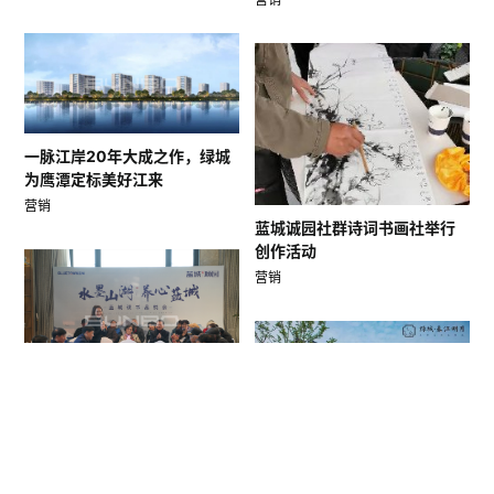
一脉江岸20年大成之作，绿城
为鹰潭定标美好江来
营销
蓝城诚园社群诗词书画社举行
创作活动
营销
“水墨山湖”蓝城读书会在诚园美
学馆举行
营销
绿城春江明月生活美学示范区
盛大开放