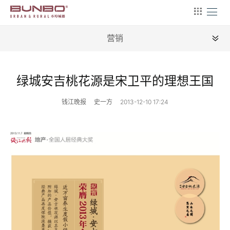
营销
全部
绿城安吉桃花源是宋卫平的理想王国
新闻
钱江晚报
史一方
2013-12-10 17:24
地理
建筑
产业
文艺
营销
文案