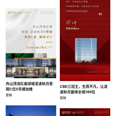
舟山顶流红盘绿城凌波秋月景
CBD三冠王，生而不凡，让凌
观C位5号楼加推
波秋月赢得全城189位
营销
营销