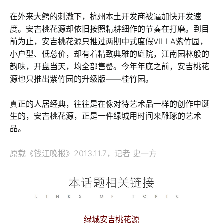
在外来大鳄的刺激下，杭州本土开发商被逼加快开发速
度。安吉桃花源却依旧按照精耕细作的节奏在打磨。到目
前为止，安吉桃花源只推过两期中式度假VILLA紫竹园，
小户型、低总价，却有着精致典雅的庭院，江南园林般的
韵味，开盘当天，均全部售罄。今年年底之前，安吉桃花
源也只推出紫竹园的升级版——桂竹园。
真正的人居经典，往往是在像对待艺术品一样的创作中诞
生的，安吉桃花源，正是一件绿城用时间来雕琢的艺术
品。
原载《钱江晚报》2013.11.7，记者 史一方
绿城安吉桃花源