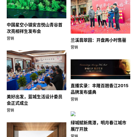
中国星空小镇安吉悦山青谷首
次亮相祥生发布会
营销
兰溪翡翠园：开盘两小时售罄
营销
直播实录：丰隆百翘香江2015
品牌发布盛典
美好出发，蓝城生活设计委员
营销
会正式成立
营销
绿城赋新鹰潭，明月春江城市
展厅开放
营销