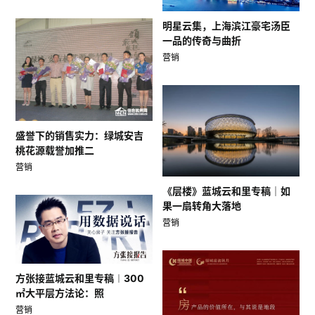
明星云集，上海滨江豪宅汤臣
一品的传奇与曲折
营销
盛誉下的销售实力：绿城安吉
桃花源载誉加推二
营销
《层楼》蓝城云和里专稿｜如
果一扇转角大落地
营销
方张接蓝城云和里专稿︱300
㎡大平层方法论：照
营销