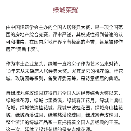
绿城荣耀
由中国建筑学会主办的全国人居经典大赛，是一项全国范
围的房地产综合竞赛，评审严谨，其权威性得到普遍的认
可和推崇，在国内房地产界享有极高的声誉，甚至被称作
房产“奥斯卡奖”。
作为本土企业龙头，绿城一直将房子作为艺术品来对待，
13年来从未缺席人居经典大奖。尤其是它的桃花源、桂花
城、玫瑰园等系列，备受评委青睐，是诗意栖居的典范。
自绿城九溪玫瑰园获得首届全国人居经典综合大奖以来，
绿城桃花源，绿城七里香溪，绿城春江花月，绿城上虞桂
花城，绿城德清桂花城，绿城宁波桂花园，绿城舟山桂花
城，绿城西溪诚园，绿城慈溪玫瑰园，绿城富春玫瑰园，
整个浙江的绿城产品系一直把持着全国人居经典的王座。
这一次，延续了绿城荣耀的是安吉桃花源。