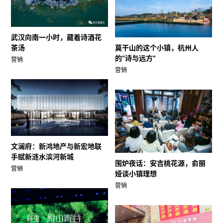
武汉向南一小时，藏着诗酒花
茶汤
莫干山的这个小镇，杭州人
的“诗与远方”
营销
营销
文澜府：新鸿地产与新宏地联
手赋新涟水滨河新城
围炉夜话：安吉桃花源，俞丽
营销
娅谈小镇理想
营销