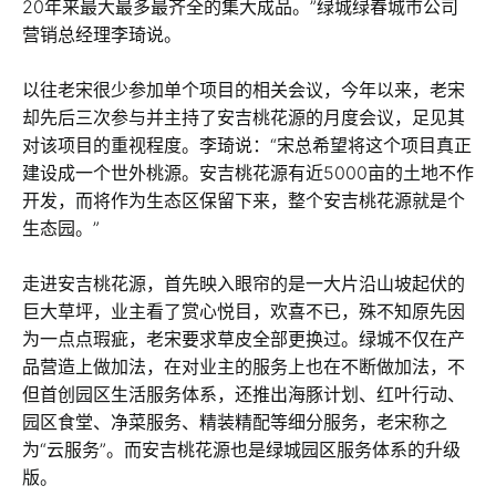
20年来最大最多最齐全的集大成品。”绿城绿春城市公司
营销总经理李琦说。
以往老宋很少参加单个项目的相关会议，今年以来，老宋
却先后三次参与并主持了安吉桃花源的月度会议，足见其
对该项目的重视程度。李琦说：“宋总希望将这个项目真正
建设成一个世外桃源。安吉桃花源有近5000亩的土地不作
开发，而将作为生态区保留下来，整个安吉桃花源就是个
生态园。”
走进安吉桃花源，首先映入眼帘的是一大片沿山坡起伏的
巨大草坪，业主看了赏心悦目，欢喜不已，殊不知原先因
为一点点瑕疵，老宋要求草皮全部更换过。绿城不仅在产
品营造上做加法，在对业主的服务上也在不断做加法，不
但首创园区生活服务体系，还推出海豚计划、红叶行动、
园区食堂、净菜服务、精装精配等细分服务，老宋称之
为“云服务”。而安吉桃花源也是绿城园区服务体系的升级
版。