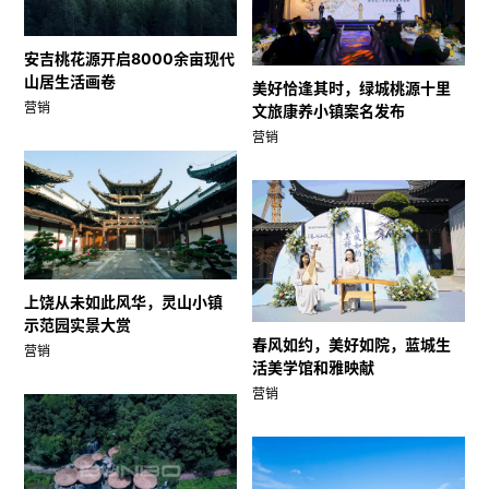
安吉桃花源开启8000余亩现代
山居生活画卷
美好恰逢其时，绿城桃源十里
营销
文旅康养小镇案名发布
营销
上饶从未如此风华，灵山小镇
示范园实景大赏
春风如约，美好如院，蓝城生
营销
活美学馆和雅映献
营销