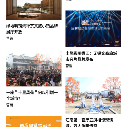
绿地明镜湾禅宗文旅小镇品牌
展厅开放
营销
丰隆彩旸香江：无锡文商旅城
市名片品牌发布
营销
一座＂十里风荷＂何以引燃一
个城市？
营销
江南第一官厅五凤楼惊现饶
城，万人争睹传奇