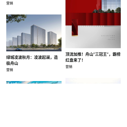
营销
顶流加推！舟山“三冠王”，霸榜
绿城凌波秋月：凌波起澜，造
红盘来了！
极舟山
营销
营销
“家乡的风景”镜头里的乡村振兴
蓝城春风和院举办夏季社群活
摄影大赛