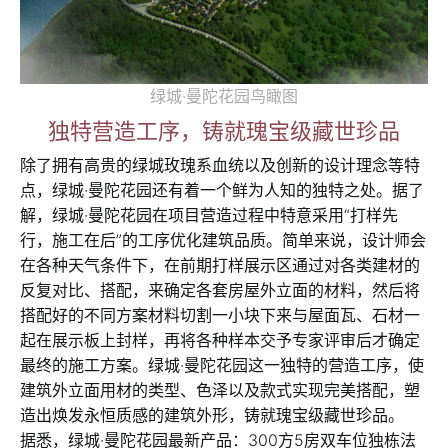
绿城·曼陀花园鸟瞰图
独特营造工序，铸就瑰宝级藏世珍品
除了拥有高贵的绿城玫瑰系血统以及创新的设计理念等特
点，绿城·曼陀花园还有着一个鲜为人知的独特之处。据了
解，绿城·曼陀花园在项目营造过程中特意采用“打样先
行，施工在后”的工序优化建筑品质。简单来说，设计师会
在各种天气条件下，在前期打样展示区通过对各类建材的
反复对比、搭配，来确定各套房屋外立面的材料，然后将
搭配好的不同方案材料切割一小块下来与屋面瓦、石材一
起在展示板上封样，再将各种样本交予专家评审后才确定
最终的施工方案。绿城·曼陀花园这一独特的营造工序，使
建筑外立面用材的类型、色泽以及款式实现完美搭配，塑
造出焕发永恒质感的建筑外形，铸就瑰宝级藏世珍品。
据悉，绿城·曼陀花园最新产品：300方5房双车位独栋法