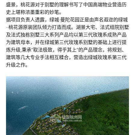
盛景，桃花源对于别墅的理解书写了中国高端物业营造历
史上堪称浓墨重彩的妙笔。
据项目负责人透露，绿城·曼陀花园正是由声名遐迩的绿城
··桃花源原装团队倾力打造而成。湖景大宅、法式组院别墅
及法式独栋别墅三大系列产品均以第三代玫瑰系成熟产品
为建筑母本，并在绿城第三代玫瑰系别墅的基础上进行提
炼升级,秉承“取法极致，得乎其上“的产品理念，将规划、
建筑等几大专业手法相互糅合，营造出绿城玫瑰系第三代
升级之作。