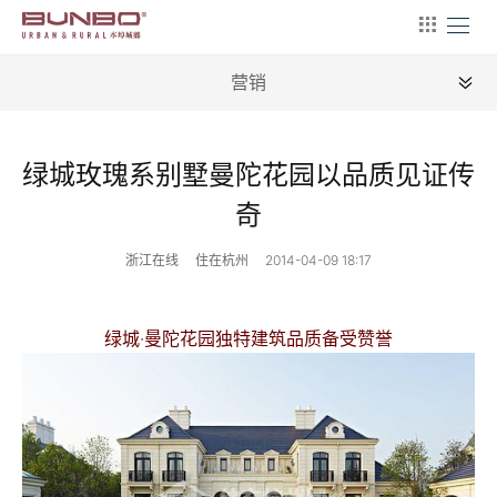
营销
全部
绿城玫瑰系别墅曼陀花园以品质见证传
新闻
奇
地理
浙江在线
住在杭州
2014-04-09 18:17
建筑
产业
绿城·曼陀花园独特建筑品质备受赞誉
文艺
营销
文案