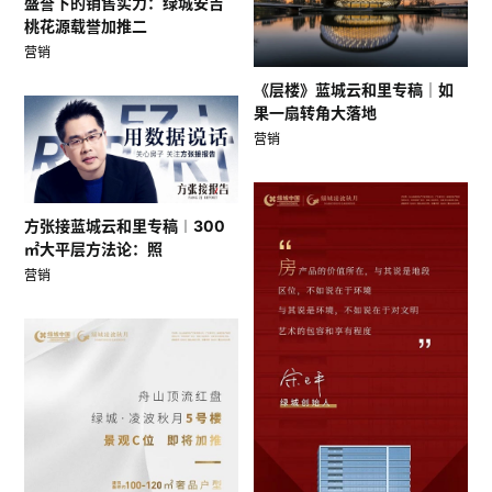
盛誉下的销售实力：绿城安吉
桃花源载誉加推二
营销
《层楼》蓝城云和里专稿｜如
果一扇转角大落地
营销
方张接蓝城云和里专稿︱300
㎡大平层方法论：照
营销