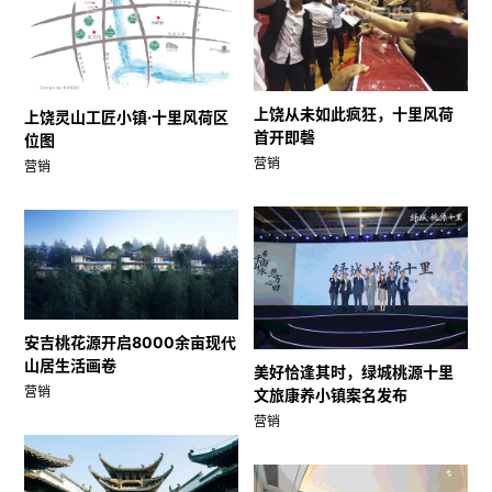
上饶从未如此疯狂，十里风荷
上饶灵山工匠小镇·十里风荷区
首开即磬
位图
营销
营销
安吉桃花源开启8000余亩现代
山居生活画卷
美好恰逢其时，绿城桃源十里
营销
文旅康养小镇案名发布
营销