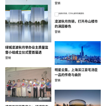
营销
凌波秋月热销，打开舟山楼市
的满园春色
营销
绿城凌波秋月举办业主质量监
督小组成立仪式暨首届透
营销
明星云集，上海滨江豪宅汤臣
一品的传奇与曲折
营销