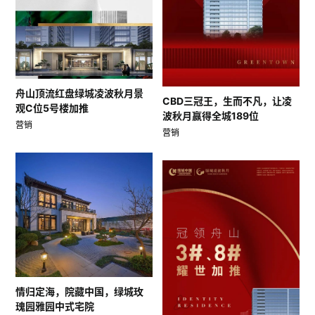
舟山顶流红盘绿城凌波秋月景
CBD三冠王，生而不凡，让凌
观C位5号楼加推
波秋月赢得全城189位
营销
营销
情归定海，院藏中国，绿城玫
瑰园雅园中式宅院