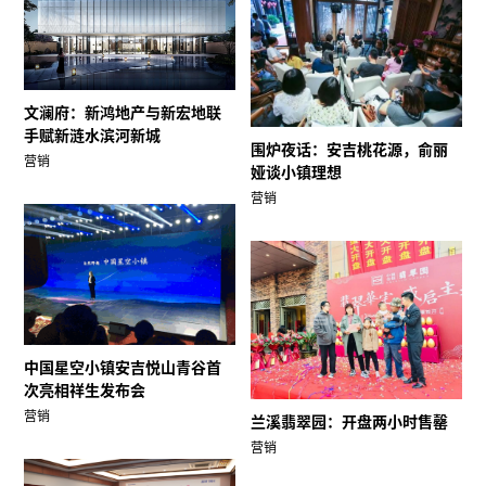
文澜府：新鸿地产与新宏地联
手赋新涟水滨河新城
围炉夜话：安吉桃花源，俞丽
营销
娅谈小镇理想
营销
中国星空小镇安吉悦山青谷首
次亮相祥生发布会
营销
兰溪翡翠园：开盘两小时售罄
营销