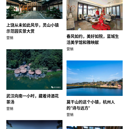
上饶从未如此风华，灵山小镇
示范园实景大赏
春风如约，美好如院，蓝城生
营销
活美学馆和雅映献
营销
武汉向南一小时，藏着诗酒花
茶汤
莫干山的这个小镇，杭州人
的“诗与远方”
营销
营销