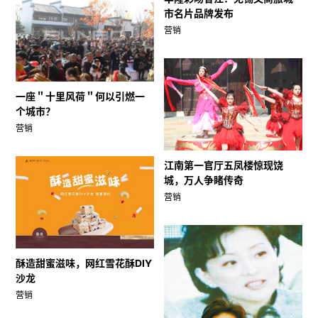
市名片品牌发布
营销
一座＂十里风荷＂何以引燃一
个城市？
营销
江南第一官厅五凤楼惊现饶
城，万人争睹传奇
营销
酥造甜蜜滋味，网红雪花酥DIY
沙龙
营销