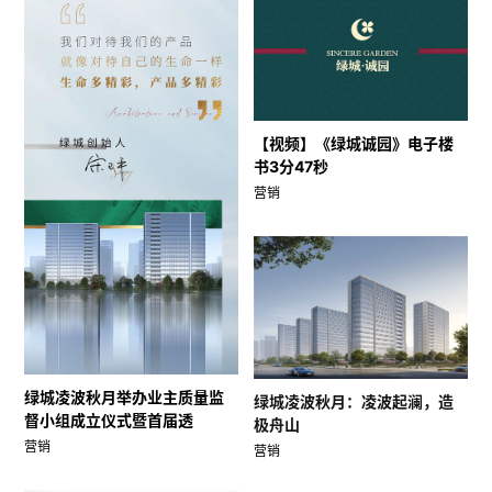
【视频】《绿城诚园》电子楼
书3分47秒
营销
绿城凌波秋月举办业主质量监
绿城凌波秋月：凌波起澜，造
督小组成立仪式暨首届透
极舟山
营销
营销