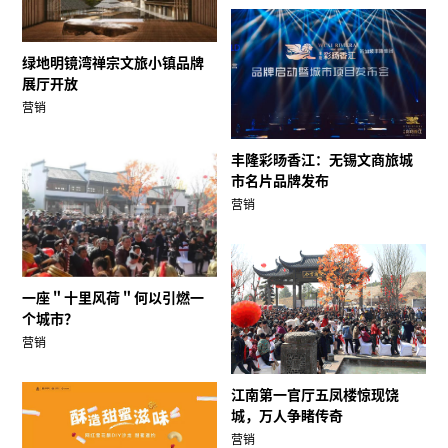
绿地明镜湾禅宗文旅小镇品牌
展厅开放
营销
丰隆彩旸香江：无锡文商旅城
市名片品牌发布
营销
一座＂十里风荷＂何以引燃一
个城市？
营销
江南第一官厅五凤楼惊现饶
城，万人争睹传奇
营销