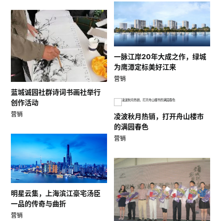
一脉江岸20年大成之作，绿城
为鹰潭定标美好江来
营销
蓝城诚园社群诗词书画社举行
创作活动
营销
凌波秋月热销，打开舟山楼市
的满园春色
营销
明星云集，上海滨江豪宅汤臣
一品的传奇与曲折
营销