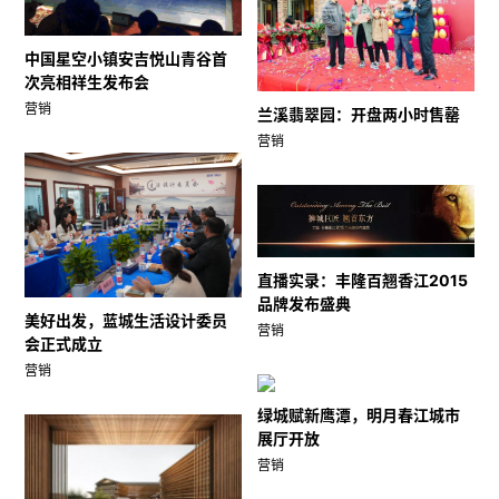
中国星空小镇安吉悦山青谷首
次亮相祥生发布会
营销
兰溪翡翠园：开盘两小时售罄
营销
直播实录：丰隆百翘香江2015
品牌发布盛典
美好出发，蓝城生活设计委员
营销
会正式成立
营销
绿城赋新鹰潭，明月春江城市
展厅开放
营销