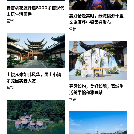
安吉桃花源开启8000余亩现代
山居生活画卷
美好恰逢其时，绿城桃源十里
营销
文旅康养小镇案名发布
营销
上饶从未如此风华，灵山小镇
示范园实景大赏
春风如约，美好如院，蓝城生
营销
活美学馆和雅映献
营销