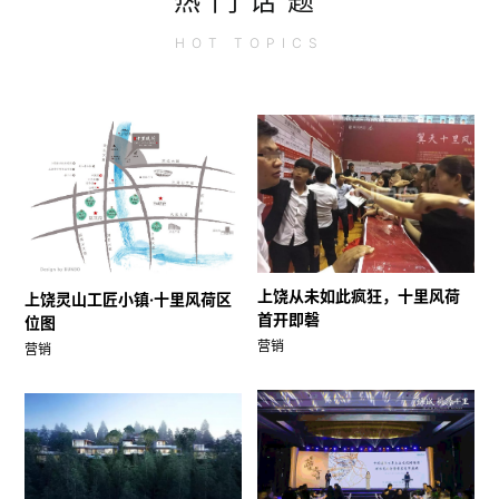
热门话题
HOT
TOPICS
上饶从未如此疯狂，十里风荷
上饶灵山工匠小镇·十里风荷区
首开即磬
位图
营销
营销