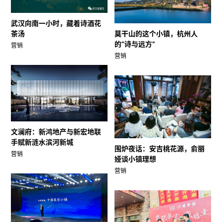
武汉向南一小时，藏着诗酒花
茶汤
莫干山的这个小镇，杭州人
的“诗与远方”
营销
营销
文澜府：新鸿地产与新宏地联
手赋新涟水滨河新城
围炉夜话：安吉桃花源，俞丽
营销
娅谈小镇理想
营销