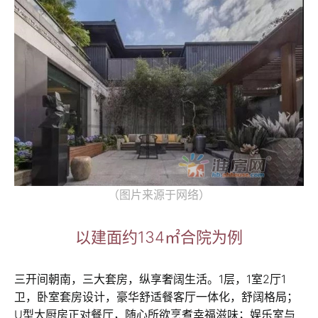
（图片来源于网络）
以建面约134㎡合院为例
三开间朝南，三大套房，纵享奢阔生活。1层，1室2厅1
卫，卧室套房设计，豪华舒适餐客厅一体化，舒阔格局；
U型大厨房正对餐厅，随心所欲烹煮幸福滋味；娱乐室与