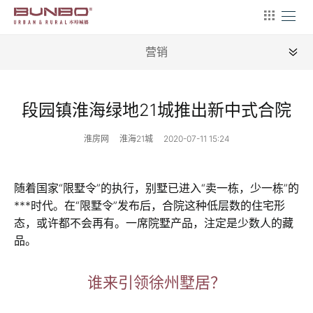
营销
全部
段园镇淮海绿地21城推出新中式合院
新闻
淮房网
淮海21城
2020-07-11 15:24
地理
建筑
随着国家“限墅令”的执行，别墅已进入“卖一栋，少一栋”的
***时代。在“限墅令”发布后，合院这种低层数的住宅形
产业
态，或许都不会再有。一席院墅产品，注定是少数人的藏
文艺
品。
营销
谁来引领徐州墅居？
文案