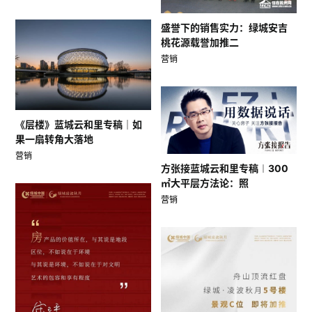
盛誉下的销售实力：绿城安吉
桃花源载誉加推二
营销
《层楼》蓝城云和里专稿｜如
果一扇转角大落地
营销
方张接蓝城云和里专稿︱300
㎡大平层方法论：照
营销