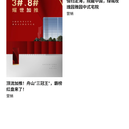
情归定海，院藏中国，绿城玫
瑰园雅园中式宅院
营销
顶流加推！舟山“三冠王”，霸榜
红盘来了！
营销