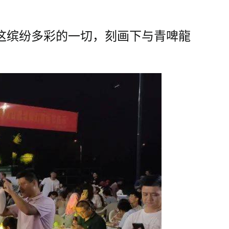
下这缤纷多彩的一切，刻画下与青啤龍