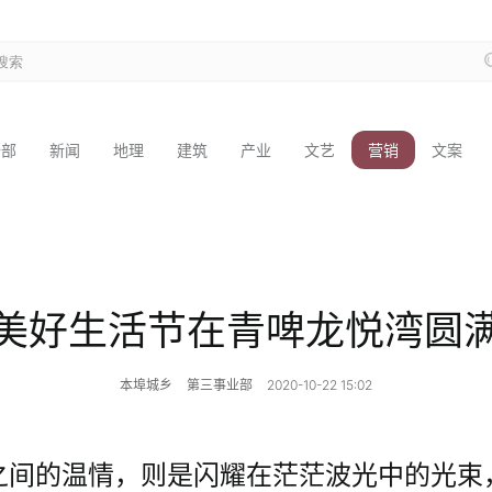
全部
新闻
地理
建筑
产业
文艺
营销
文案
美好生活节在青啤龙悦湾圆
本埠城乡
第三事业部
2020-10-22 15:02
之间的温情，则是闪耀在茫茫波光中的光束