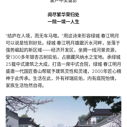
客户中奖留影
阅尽繁华荣归处
一院一境一人生
“结庐在人境，而无车马喧。”用这诗来形容绿城·春江明月
可以说是恰到好处。绿城·春江明月雄踞沂水河畔，坐落于
强势崛起的新区域——经济开发区，坐拥一线河景资源，
受1300多年银杏古树庇佑，占据藏风纳水之宝地。承绿城
25载中式建筑之大成，打造一席中式合院，绿城·春江明月
盛邀一代国匠香山帮赋予建筑灵性和灵魂，2000年匠心精
神于此传承。生活在此，外有祥瑞庇佑，内有庭院怡情，
家族生活怡然自得。