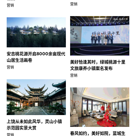
营销
营销
安吉桃花源开启8000余亩现代
山居生活画卷
美好恰逢其时，绿城桃源十里
营销
文旅康养小镇案名发布
营销
上饶从未如此风华，灵山小镇
示范园实景大赏
春风如约，美好如院，蓝城生
营销