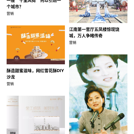
一座＂十里风荷＂何以引燃一
个城市？
营销
江南第一官厅五凤楼惊现饶
城，万人争睹传奇
营销
酥造甜蜜滋味，网红雪花酥DIY
沙龙
营销