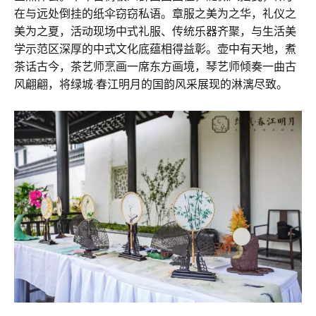
在与远处倒挂的纸伞窃窃私语。章服之美为之华，礼仪之
美为之夏，活动现场中式礼服、传统乐器齐聚，与生活美
学示范区深厚的中式文化底蕴相得益彰。壶中有天地，煮
茶话古今，茶艺师烹画一席东方画境，琴艺师倾奏一曲古
风翩翩，将绿城·春江明月的国韵风采展现的淋漓尽致。