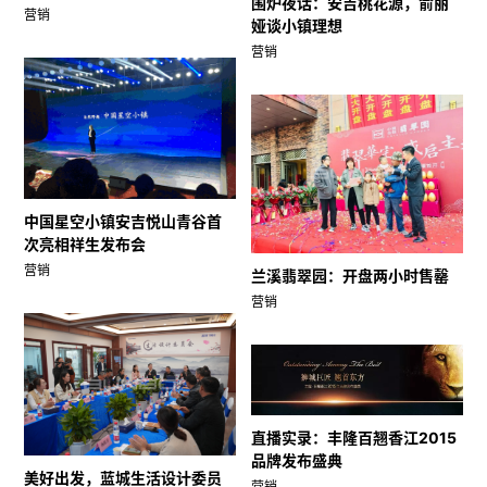
围炉夜话：安吉桃花源，俞丽
营销
娅谈小镇理想
营销
中国星空小镇安吉悦山青谷首
次亮相祥生发布会
营销
兰溪翡翠园：开盘两小时售罄
营销
直播实录：丰隆百翘香江2015
品牌发布盛典
美好出发，蓝城生活设计委员
营销