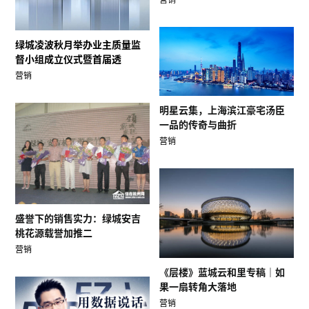
绿城凌波秋月举办业主质量监
督小组成立仪式暨首届透
营销
明星云集，上海滨江豪宅汤臣
一品的传奇与曲折
营销
盛誉下的销售实力：绿城安吉
桃花源载誉加推二
营销
《层楼》蓝城云和里专稿｜如
果一扇转角大落地
营销