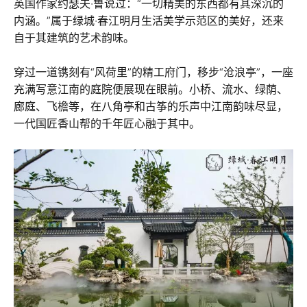
英国作家约瑟夫·鲁说过：“一切精美的东西都有其深沉的
内涵。”属于绿城·春江明月生活美学示范区的美好，还来
自于其建筑的艺术韵味。
穿过一道镌刻有“风荷里”的精工府门，移步“沧浪亭”，一座
充满写意江南的庭院便展现在眼前。小桥、流水、绿荫、
廊庭、飞檐等，在八角亭和古筝的乐声中江南韵味尽显，
一代国匠香山帮的千年匠心融于其中。