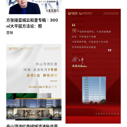
方张接蓝城云和里专稿︱300
㎡大平层方法论：照
营销
舟山顶流红盘绿城凌波秋月景