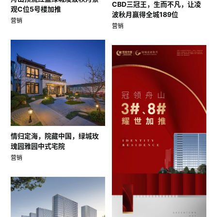
CBD三冠王，生而不凡，让凌
观C位5号楼加推
波秋月赢得全城189位
营销
营销
情归定海，院藏中国，绿城玫
瑰园雅园中式宅院
营销