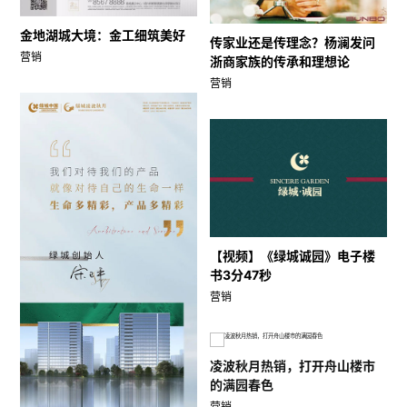
金地湖城大境：金工细筑美好
传家业还是传理念？杨澜发问
营销
浙商家族的传承和理想论
营销
【视频】《绿城诚园》电子楼
书3分47秒
营销
凌波秋月热销，打开舟山楼市
的满园春色
营销