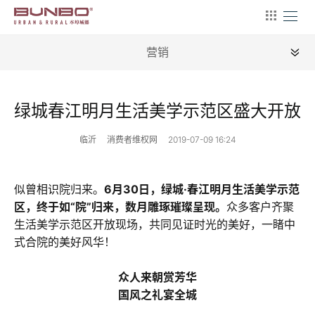
营销
全部
绿城春江明月生活美学示范区盛大开放
新闻
临沂
消费者维权网
2019-07-09 16:24
地理
建筑
似曾相识院归来。
6月30日，绿城·春江明月生活美学示范
区，终于如“院”归来，数月雕琢璀璨呈现。
产业
众多客户齐聚
生活美学示范区开放现场，共同见证时光的美好，一睹中
文艺
式合院的美好风华！
营销
众人来朝赏芳华
国风之礼宴全城
文案