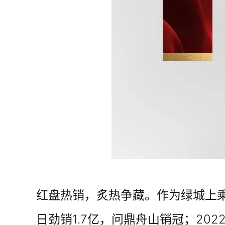
红盘热销，炙热争藏。作为绿城上乘
日劲销1.7亿，问鼎舟山销冠；202