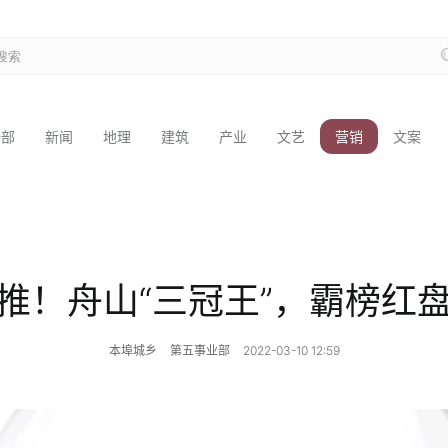
全部
新闻
地理
建筑
产业
文艺
营销
文案
推！舟山“三冠王”，霸榜红
本埠城乡
第五事业部
2022-03-10 12:59