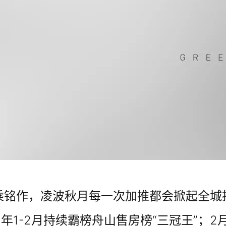
铭作，凌波秋月每一次加推都会掀起全城抢购
2年1-2月持续霸榜舟山售房榜“三冠王”；