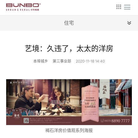
住宅
全部
艺境：久违了，太太的洋房
文旅
本埠城乡
第三事业部
2020-11-18 14:40
康养
农旅
商用
住宅
别墅
褐石洋房价值观系列海报
文创