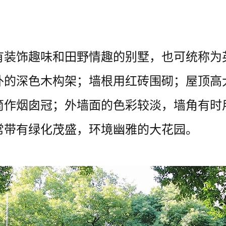
有装饰趣味和田野情趣的别墅，也可统称为
外的深色木构架；墙根用红砖围砌；屋顶高
筒作烟囱冠；外墙面的色彩较淡，墙角有时
常带有绿化茂盛，环境幽雅的大花园。