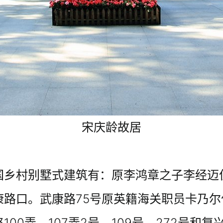
宋庆龄故居
国乡村别墅式建筑有：原李鸿章之子李经迈
路口。武康路75号原英籍海关职员卡乃尔
00弄、107弄2号、109号、272号和复