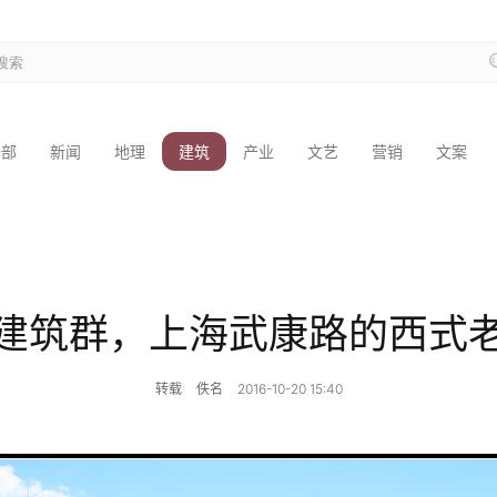
全部
新闻
地理
建筑
产业
文艺
营销
文案
建筑群，上海武康路的西式
转载
佚名
2016-10-20 15:40