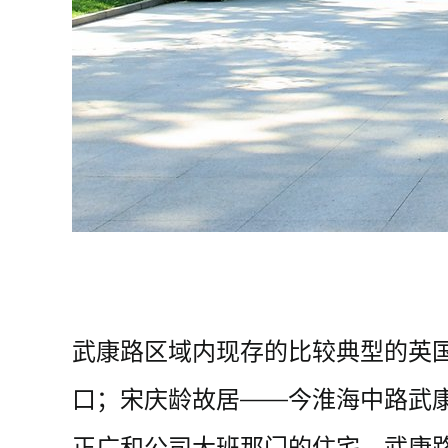
武康路区域内现存的比较典型的英
口；宋庆龄故居――今淮海中路武康
正广和公司大班那门的住宅，武康路1