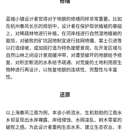
修缮
蓝城小镇设计者觉得对于地貌的修缮同样非常重要。比如
在杭州春风长乐的规划中，设计者在保护现状植被的基础
上，对稀疏林地进行补植，在河岸线进行自然湿地植被的
栽培，对破败的矿坑因地制宜进行挂网喷播、客土引进等
以打造绿坡，或加固打造为特色崖壁景观，在开发区域与
自然山林之间设计景观缓冲带，对遭受破坏的地貌给予修
复、对积淤断流的水系给予疏通、对荒废的土地利用原生
物种进行再设计，以恢复地貌的连续性、完整性与丰富
性。
还原
以上海春风江南为例，本该小桥流水、生机勃勃的江南水
乡却呈现出水岸裸露、岸线侵蚀、水网凌乱、树木零星的
破败之感。为此设计者重构生态水系、建立生态农业、丰