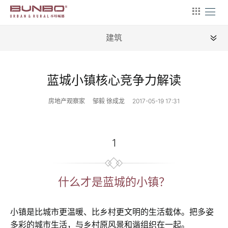
建筑
全部
蓝城小镇核心竞争力解读
新闻
房地产观察家
邹毅 徐成龙
2017-05-19 17:31
地理
建筑
1
产业
文艺
什么才是蓝城的小镇？
营销
小镇是比城市更温暖、比乡村更文明的生活载体。把多姿
文案
多彩的城市生活，与乡村原风景和谐组织在一起。