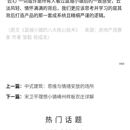
“匠心”一词或许是所有人看过蓝城小镇后的一致感受，云
淡风轻、情怀满满的背后，我们更应该思考并学习的是其
背后打造产品的那一套成系统且精细严谨的逻辑。
（原文《蓝城小镇的八大核心技术》 来源：房地产观察
家 作者 邹毅 徐成龙）
次阅读
上一篇：
中式建筑：思维与情绪安放的场所
下一篇：
宋卫平理想小镇嵊州样板农庄详解
热门话题