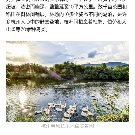
缓坡，浓密而幽深，整整延袤10平方公里。数千亩茶园和
稻田在树林间铺展。林场内10多个姿态不同的湖泊，是许
多杭州人心中的野营圣地，枝叶间栖息着杜鹃、伯劳和大
山雀等70余种鸟类。
杭州春风长乐地貌实景图