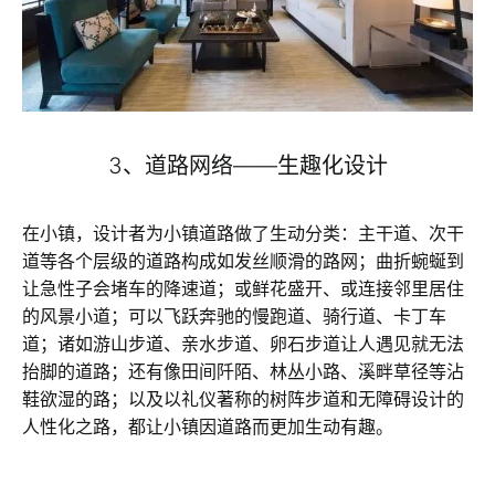
3、道路网络——生趣化设计
在小镇，设计者为小镇道路做了生动分类：主干道、次干
道等各个层级的道路构成如发丝顺滑的路网；曲折蜿蜒到
让急性子会堵车的降速道；或鲜花盛开、或连接邻里居住
的风景小道；可以飞跃奔驰的慢跑道、骑行道、卡丁车
道；诸如游山步道、亲水步道、卵石步道让人遇见就无法
抬脚的道路；还有像田间阡陌、林丛小路、溪畔草径等沾
鞋欲湿的路；以及以礼仪著称的树阵步道和无障碍设计的
人性化之路，都让小镇因道路而更加生动有趣。