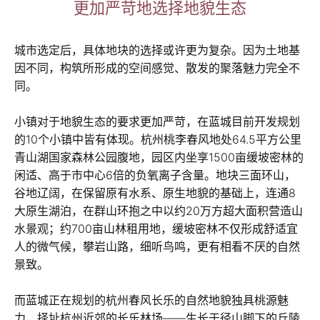
更加严苛地选择地貌生态
城市选定后，具体地块的选择或许更为复杂。因为土地基
因不同，构筑所形成的空间感觉、散发的聚落魅力完全不
同。
小镇对于地貌生态的要求更加严苛，在蓝城目前开发规划
的10个小镇中皆有体现。杭州桃李春风地处64.5平方公里
青山湖国家森林公园腹地，园区内坐享1500亩缓坡密林的
闲适、高于市中心6倍的负氧离子含量。地块三面环山，
谷地辽阔，在保留原有水系、原生地貌的基础上，连通8
大原生湖泊，在群山环抱之中以约20万方超大面积营造山
水景观；约700亩山林租用地，缓坡密林不仅形成舒适宜
人的微气候，攀岩山路，细听鸟鸣，更有相看不厌的自然
景致。
而蓝城正在规划的杭州春风长乐的自然地貌独具桃源魅
力，择址杭州近郊的长乐林场——生长于径山脚下的丘陵