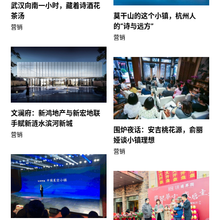
武汉向南一小时，藏着诗酒花
茶汤
莫干山的这个小镇，杭州人
的“诗与远方”
营销
营销
文澜府：新鸿地产与新宏地联
手赋新涟水滨河新城
围炉夜话：安吉桃花源，俞丽
营销
娅谈小镇理想
营销