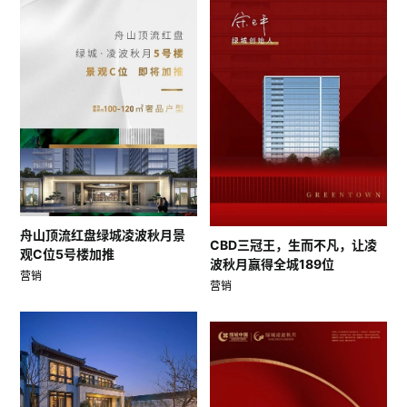
舟山顶流红盘绿城凌波秋月景
CBD三冠王，生而不凡，让凌
观C位5号楼加推
波秋月赢得全城189位
营销
营销