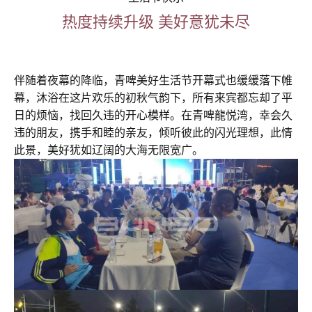
热度持续升级 美好意犹未尽
伴随着夜幕的降临，青啤美好生活节开幕式也缓缓落下帷
幕，沐浴在这片欢乐的初秋气韵下，所有来宾都忘却了平
日的烦恼，找回久违的开心模样。在青啤龍悦湾，幸会久
违的朋友，携手和睦的亲友，倾听彼此的闪光理想，此情
此景，美好犹如辽阔的大海无限宽广。