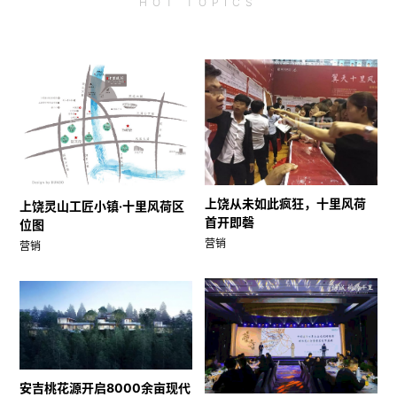
HOT
TOPICS
上饶从未如此疯狂，十里风荷
上饶灵山工匠小镇·十里风荷区
首开即磬
位图
营销
营销
安吉桃花源开启8000余亩现代