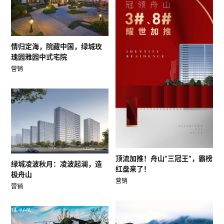
情归定海，院藏中国，绿城玫
瑰园雅园中式宅院
营销
顶流加推！舟山“三冠王”，霸榜
绿城凌波秋月：凌波起澜，造
红盘来了！
极舟山
营销
营销