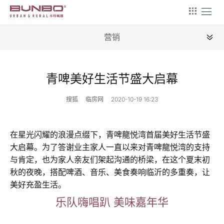
营销
全部
青啤美好生活节盛大启幕
新闻
搜狐
临房网
2020-10-19 16:23
地理
建筑
在星光闪耀的浪漫点缀下，青啤龍悦湾首届美好生活节盛
大启幕。为了答谢业主家人一直以来对青啤龍悦湾的支持
产业
与肯定，也为家人亲友们架起沟通的桥梁，在这个夏末初
文艺
秋的夜晚，搭配啤酒、音乐、美食奏响临沂的多重奏，让
美好充盈生活。
营销
乐队嗨唱趴 美味嘉年华
文案