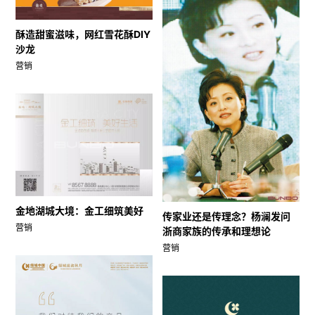
酥造甜蜜滋味，网红雪花酥DIY
沙龙
营销
金地湖城大境：金工细筑美好
传家业还是传理念？杨澜发问
营销
浙商家族的传承和理想论
营销