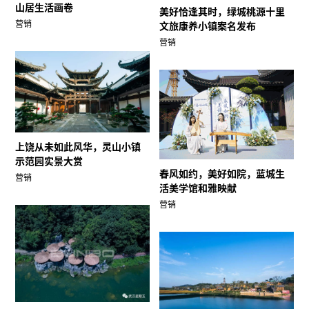
山居生活画卷
美好恰逢其时，绿城桃源十里
营销
文旅康养小镇案名发布
营销
上饶从未如此风华，灵山小镇
示范园实景大赏
春风如约，美好如院，蓝城生
营销
活美学馆和雅映献
营销