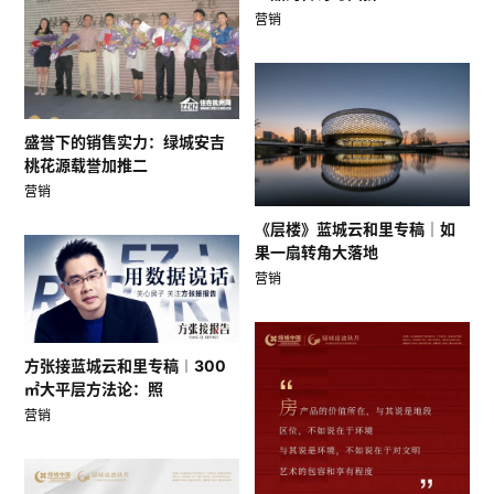
营销
盛誉下的销售实力：绿城安吉
桃花源载誉加推二
营销
《层楼》蓝城云和里专稿｜如
果一扇转角大落地
营销
方张接蓝城云和里专稿︱300
㎡大平层方法论：照
营销