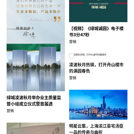
【视频】《绿城诚园》电子楼
书3分47秒
营销
凌波秋月热销，打开舟山楼市
的满园春色
营销
绿城凌波秋月举办业主质量监
督小组成立仪式暨首届透
营销
明星云集，上海滨江豪宅汤臣
一品的传奇与曲折