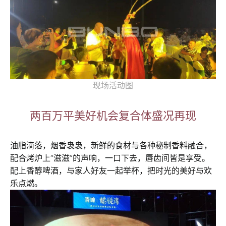
现场活动图
两百万平美好机会复合体盛况再现
油脂滴落，烟香袅袅，新鲜的食材与各种秘制香料融合，
配合烤炉上“滋滋”的声响，一口下去，唇齿间皆是享受。
配上香醇啤酒，与家人好友一起举杯，把时光的美好与欢
乐点燃。