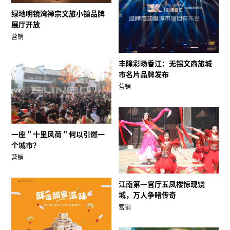
绿地明镜湾禅宗文旅小镇品牌
展厅开放
营销
丰隆彩旸香江：无锡文商旅城
市名片品牌发布
营销
一座＂十里风荷＂何以引燃一
个城市？
营销
江南第一官厅五凤楼惊现饶
城，万人争睹传奇
营销