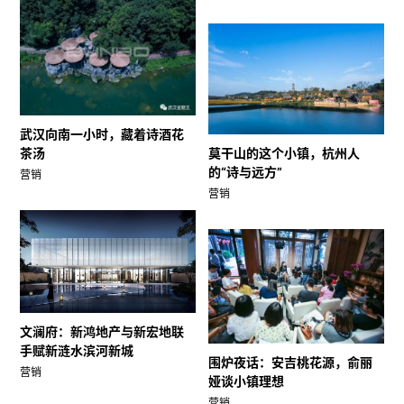
武汉向南一小时，藏着诗酒花
茶汤
莫干山的这个小镇，杭州人
的“诗与远方”
营销
营销
文澜府：新鸿地产与新宏地联
手赋新涟水滨河新城
围炉夜话：安吉桃花源，俞丽
营销
娅谈小镇理想
营销