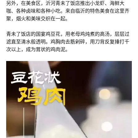
另外，在美食区，沂河青未了饭店推出小龙虾、海鲜大
咖、各种卤味和各种小吃。来自临沂的特色美食在这里齐
聚，烟火和美味交织在一起。
青未了饭店的国宴鸡豆花，用老母鸡炖煮的高汤，层层过
滤直至清水般透明。鸡胸肉去筋剁碎，用刀背反复捶打千
次以上，成为茸状的鸡肉泥。