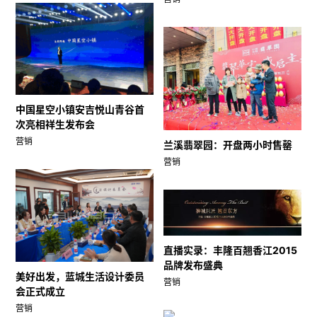
中国星空小镇安吉悦山青谷首
次亮相祥生发布会
营销
兰溪翡翠园：开盘两小时售罄
营销
直播实录：丰隆百翘香江2015
品牌发布盛典
美好出发，蓝城生活设计委员
营销
会正式成立
营销