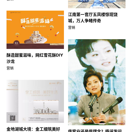
江南第一官厅五凤楼惊现饶
城，万人争睹传奇
营销
酥造甜蜜滋味，网红雪花酥DIY
沙龙
营销
金地湖城大境：金工细筑美好
传家业还是传理念？杨澜发问