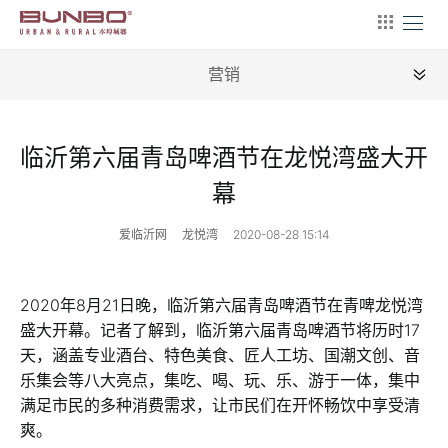
营销
全部
临沂第六届青岛啤酒节在龙悦湾盛大开
新闻
幕
地理
爱临沂网
龙悦湾
2020-08-28 15:14
建筑
产业
2020年8月21日晚，临沂第六届青岛啤酒节在青啤龙悦湾
盛大开幕。记者了解到，临沂第六届青岛啤酒节将历时17
文艺
天，涵盖专业酒台、特色美食、匠人工坊、国潮文创、音
乐集会等八大亮点，集吃、喝、玩、乐、游于一体，集中
营销
满足市民的多种消费需求，让市民们在开怀畅饮中享受清
文案
爽。