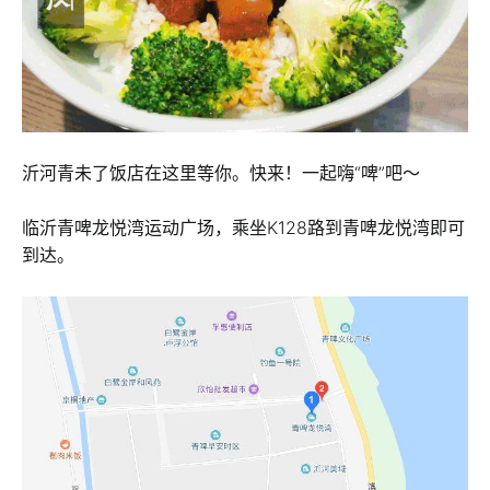
沂河青未了饭店在这里等你。快来！一起嗨“啤”吧～
临沂青啤龙悦湾运动广场，乘坐K128路到青啤龙悦湾即可
到达。