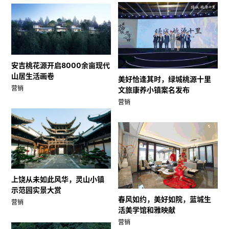
安吉桃花源开启8000余亩现代
山居生活画卷
美好恰逢其时，绿城桃源十里
营销
文旅康养小镇案名发布
营销
上饶从未如此风华，灵山小镇
示范园实景大赏
春风如约，美好如院，蓝城生
营销
活美学馆和雅映献
营销