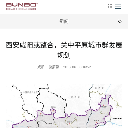
新闻
全部
西安咸阳或整合，关中平原城市群发展
新闻
规划
地理
咸阳
微招聘
2018-06-03 16:52
建筑
产业
文艺
营销
文案