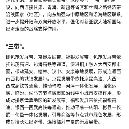
现代化的产业带和城镇集聚带。深度参与“一带一路”建
设，向西连接甘肃、青海、新疆等省区和丝绸之路经济带
沿线国家（地区），向东加强与中原地区和沿海地区联系,
进一步提升陆海双向开放水平，强化对新亚欧大陆桥国际
经济走廊的战略支撑作用。
“三带”。
即包茂发展带、京昆发展带、福银发展带。包茂发展带依
托包茂高速、包海高铁等通道，促进铜川融入大西安都市
圈，带动延安、榆林、汉中、安康等地发展，形成连通西
南西北的城镇发展带。京昆发展带依托京昆高速、大西—
西成高铁等通道，推动韩城—河津一体化发展，强化运
城、临汾、侯马等节点城市和沿线中小城市支撑作用，形
成对接京津冀地区的新发展带。福银发展带依托福银高
速、银西—西武高铁等通道，推动平凉—庆阳、彬县—长
武—旬邑一体化发展，引导商洛等节点城市绿色发展，形
成对接长江经济带、连接辐射宁夏的新发展带。