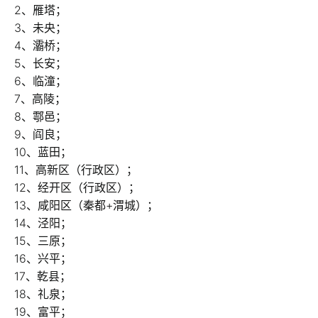
2、雁塔；
3、未央；
4、灞桥；
5、长安；
6、临潼；
7、高陵；
8、鄠邑；
9、阎良；
10、蓝田；
11、高新区（行政区）；
12、经开区（行政区）；
13、咸阳区（秦都+渭城）；
14、泾阳；
15、三原；
16、兴平；
17、乾县；
18、礼泉；
19、富平；