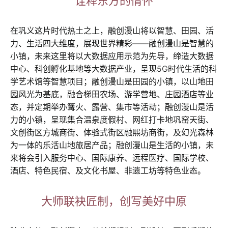
诠释东方的情怀
在巩义这片时代热土之上，融创漫山将以智慧、田园、活
力、生活四大维度，展现世界精彩——融创漫山是智慧的
小镇，未来这里将以大数据应用示范为先导，缔造大数据
中心、科创孵化基地等大数据产业，呈现5G时代生活的科
学艺术馆等智慧项目；融创漫山是田园的小镇，以山地田
园风光为基底，融合梯田农场、游学营地、庄园酒店等业
态，并定期举办篝火、露营、集市等活动；融创漫山是活
力的小镇，呈现集合温泉度假村、网红打卡地巩窑天街、
文创街区方城商街、体验式街区融熙坊商街，及幻光森林
为一体的乐活山地旅居产品；融创漫山是生活的小镇，未
来将会引入服务中心、国际康养、远程医疗、国际学校、
酒店、特色民宿、及文化书屋、非遗工坊等特色业态。
大师联袂匠制，创写美好中原