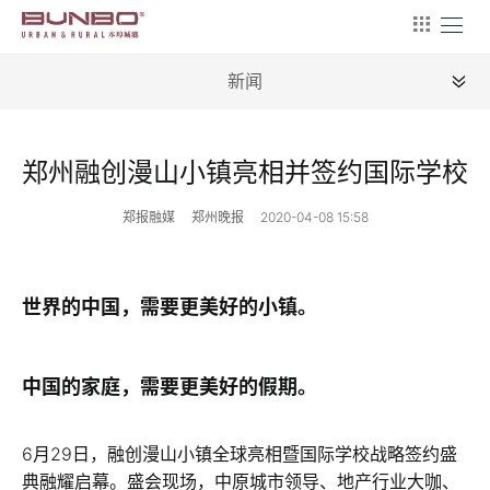
新闻
全部
郑州融创漫山小镇亮相并签约国际学校
新闻
郑报融媒
郑州晚报
2020-04-08 15:58
地理
建筑
世界的中国，需要更美好的小镇。
产业
文艺
中国的家庭，需要更美好的假期。
营销
6月29日，融创漫山小镇全球亮相暨国际学校战略签约盛
文案
典融耀启幕。盛会现场，中原城市领导、地产行业大咖、