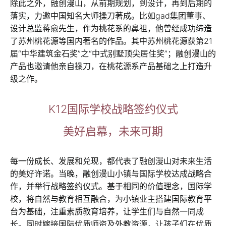
除此之外，融创漫山，从前期规划，到设计，再到后期的
落实，力邀中国知名大师操刀著成。比如gad集团董事、
设计总监蒋愈先生，作为桃花系的鼻祖，他曾经成功缔造
了苏州桃花源等国内著名的作品。其中苏州桃花源获第21
届“中华建筑金石奖”之“中式别墅顶尖居住奖”；融创漫山的
产品也邀请他亲自操刀，在桃花源系产品基础之上打造升
级之作。
K12国际学校战略签约仪式
美好启幕，未来可期
每一份成长、发展和兑现，都代表了融创漫山对未来生活
的美好许诺。当晚，融创漫山小镇与国际学校达成战略合
作，并举行战略签约仪式。基于相同的价值理念，国际学
校，将自然与教育相互融合，为小镇业主搭建国际教育平
台为基础，注重素质教育培养，让学生们与自然一同成
长。同时嫁接国际优质师资及外教资源，让孩子们在优质