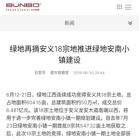
新闻
全部
绿地再摘安义18宗地推进绿地安南小
新闻
镇建设
地理
百家号
楼市观察家
2019-06-30 20:44
建筑
产业
6月12-21日，绿地江西连续成功竞得安义共18宗土地，总
占地面积604.15亩，总建筑面积约50万㎡，成交总价
文艺
6.481亿元。该18宗土地位于安义龙安大道南端以西，将
用于进一步完善绿地安南小镇一期规划建设。自去年7月
营销
23日绿地安南小镇一期首批9宗共547.32亩土地获取之
文案
后，此次18宗土地的竞得，绿地安南小镇一期土地全部获