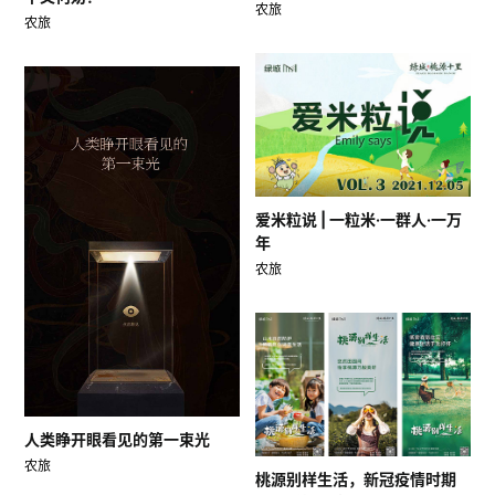
农旅
农旅
爱米粒说 | 一粒米·一群人·一万
年
农旅
人类睁开眼看见的第一束光
农旅
桃源别样生活，新冠疫情时期