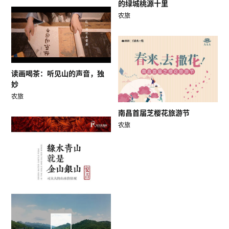
的绿城桃源十里
农旅
读画喝茶：听见山的声音，独
妙
农旅
南昌首届芝樱花旅游节
农旅