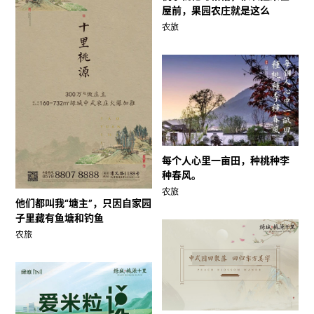
屋前，果园农庄就是这么
农旅
每个人心里一亩田，种桃种李
种春风。
农旅
他们都叫我“塘主”，只因自家园
子里藏有鱼塘和钓鱼
农旅