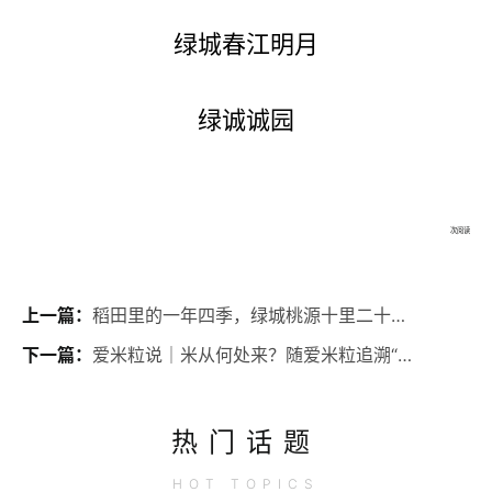
绿城春江明月
绿诚诚园
次阅读
上一篇：
稻田里的一年四季，绿城桃源十里二十四节气海报
下一篇：
爱米粒说｜米从何处来？随爱米粒追溯“米”的上古家谱
热门话题
HOT
TOPICS