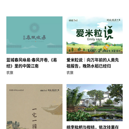
蓝城春风咏易:春风开卷,《易
爱米粒说｜向万年前的人类先
经》里的中国江南
祖报告，晚熟水稻已经归
农旅
农旅
桃李枇杷与柑桔，依次挂果在