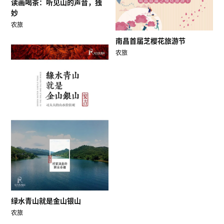
读画喝茶：听见山的声音，独
妙
农旅
南昌首届芝樱花旅游节
农旅
绿水青山就是金山银山
农旅