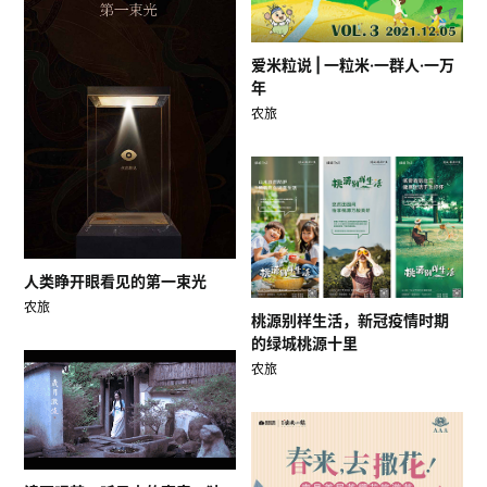
爱米粒说 | 一粒米·一群人·一万
年
农旅
人类睁开眼看见的第一束光
农旅
桃源别样生活，新冠疫情时期
的绿城桃源十里
农旅