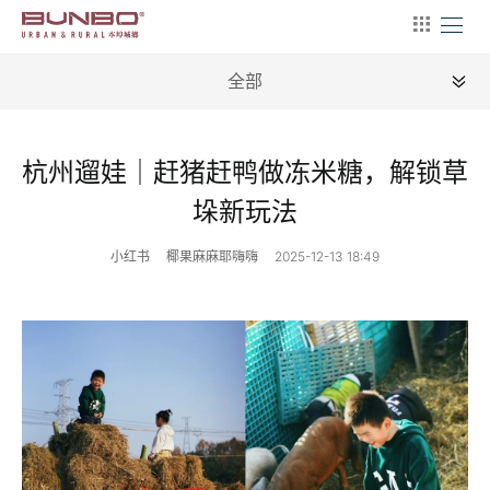
全部
全部
杭州遛娃｜赶猪赶鸭做冻米糖，解锁草
垛新玩法
小红书
椰果麻麻耶嗨嗨
2025-12-13 18:49