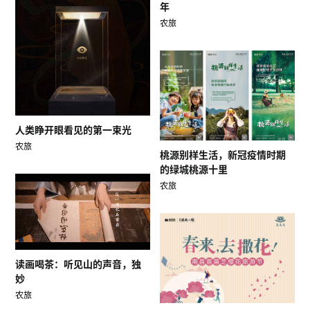
年
农旅
人类睁开眼看见的第一束光
农旅
桃源别样生活，新冠疫情时期
的绿城桃源十里
农旅
读画喝茶：听见山的声音，独
妙
农旅