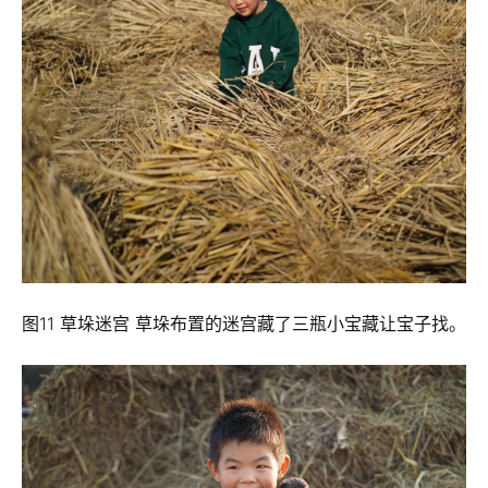
图11 草垛迷宫 草垛布置的迷宫藏了三瓶小宝藏让宝子找。