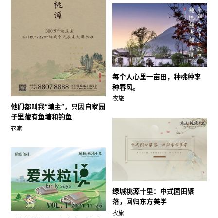
每个人心里一亩田，种桃种李
种春风。
农旅
他们都叫我“塘主”，只因自家园
子里藏有鱼塘和钓鱼
农旅
绿城桃源十里：中式园田聚
落，回归东方美学
农旅