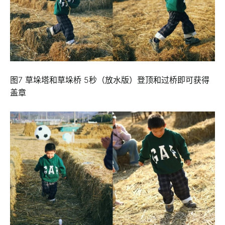
图7 草垛塔和草垛桥 5秒（放水版）登顶和过桥即可获得
盖章