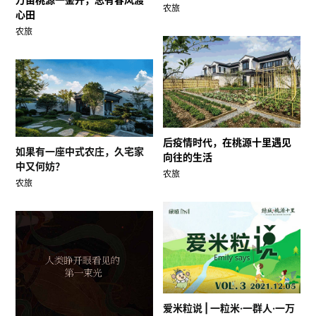
农旅
心田
农旅
后疫情时代，在桃源十里遇见
如果有一座中式农庄，久宅家
向往的生活
中又何妨？
农旅
农旅
爱米粒说 | 一粒米·一群人·一万