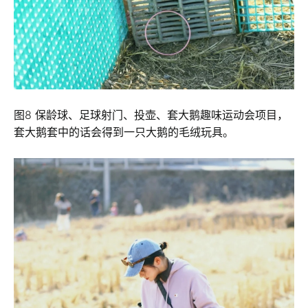
图8 保龄球、足球射门、投壶、套大鹅趣味运动会项目，
套大鹅套中的话会得到一只大鹅的毛绒玩具。