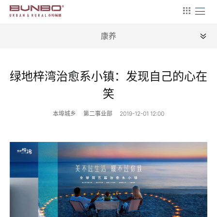
康养
全部
绿地梓湾治愈系小镇：发现自己的心在
文旅
笑
康养
本埠城乡
第二事业部
2019-12-01 12:00
农旅
商用
住宅
别墅
文创