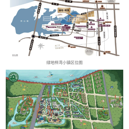
绿地梓湾小镇区位图