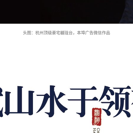
头图：杭州顶级豪宅樾珑台，本埠广告微信作品