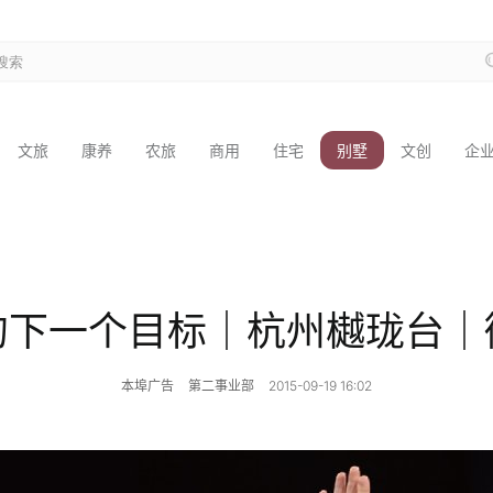
文旅
康养
农旅
商用
住宅
别墅
文创
企
的下一个目标｜杭州樾珑台｜
本埠广告
第二事业部
2015-09-19 16:02