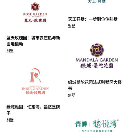
天工开墅：一步到位住别墅
别墅
蓝天玫瑰园：城市农庄热与新
圈地运动
别墅
绿城曼陀花园法式别墅区大楼
书
别墅
绿城雅园：忆定海，最忆是院
子
别墅