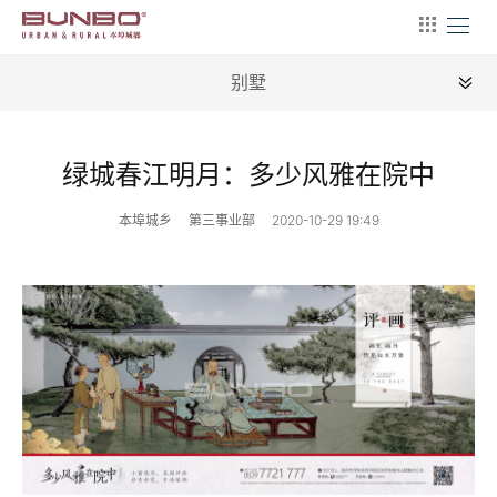
别墅
全部
绿城春江明月：多少风雅在院中
文旅
本埠城乡
第三事业部
2020-10-29 19:49
康养
农旅
商用
住宅
别墅
文创