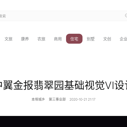
文旅
康养
农旅
商用
住宅
别墅
文创
企
中翼金报翡翠园基础视觉VI设
本埠城乡
第三事业部
2020-10-21 21:17