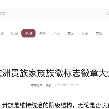
全部
新闻
地理
建筑
产业
文艺
营销
文案
欧洲贵族家族族徽标志徽章大
本埠城乡
佚名
2015-08-25 23:01
，贵族是维持统治的阶级结构，无论是否长