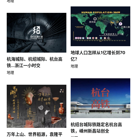
地理
地球人口怎样从1亿增长到70
亿？
杭海城际、杭绍城际、杭台高
铁...浙江一小时交
地理
地理
杭绍台城际铁路定名杭台高
铁，嵊州新昌站创全
万年上山、世界稻源，袁隆平