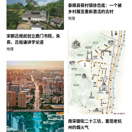
泰顺县筱村镇徐岙底：一个被
乡村展览重新激活的古村
地理
宋朝吕规叔创立鹿门书院，朱
熹、吕祖谦讲学论道
地理
南宋御街二十三坊，重现老杭
州的烟火气