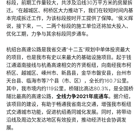
标段，前期工作量较大，共涉及沿线30万平方米的房屋拆
迁。“在越城区、柯桥区大力推动下，我们在较短时间内基
本完成拆迁工作，为该标段按时开工提供了保障。”侯义辉
说，接下来，一、二两个标段的施工单位还将加大投入、
优化工期，力争与其余标段同步通车。
杭绍台高速公路是我省交通“十二五”规划中单体投资最大
的项目，也是我市有史以来最大的基础设施项目。起于钱
江通道南接线与杭甬高速相交的齐贤枢纽，向南经我市柯
桥区、越城区、嵊州市、新昌县，金华市磐安县，台州市
天台县、临海市等7个县（市、区），全长约160.7公里。
其中，我市境内约119公里，桥隧比高达80.3%，是全国桥
隧比最高的高速公路，
全线力争2021年底通车
。据介绍，
该项目的建设，有助于畅通我省南北交通，增强我市枢纽
式交通城市功能，促进杭绍甬同城化发展。同时，将带动
沿线及周边欠发达地区有效投资，推动经济社会协调发
展。