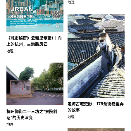
地理
《城市秘密》云和里专辑1｜向
上的杭州，古墩路风云
地理
定海古城史脉：178条街巷里弄
的故事
杭州御街二十三坊之“察院前
地理
巷”的历史演变
地理