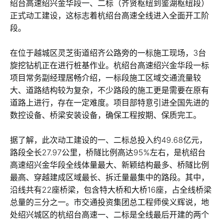
绍台高速绍兴金华段一、二标（齐贤枢纽到鉴湖枢纽段）
正式动工建设，这标志着杭绍台高速全线进入全面开工阶
段。
在位于越城区灵芝街道绍齐公路旁的一标施工现场，3台
旋挖钻机正在进行桩基作业。杭绍台高速绍兴金华段一标
项目常务副经理居畅介绍，一标段施工区域交通流量较
大、道路结构较为复杂，不少路段的施工更是需要在原有
道路上进行，存在一定难度。项目部特意引进全国先进的
数控设备、桥梁安装设备，确保工程按期、保质完工。
据了解，此次动工建设的一、二标总投入约49.68亿元，
路段全长27.97公里，桥隧比例高达95%左右，是杭绍台
高速绍兴金华段全线体量最大、新颖结构最多、桥隧比例
最高、穿越建成区域最长、拆迁量最集中的路段。其中，
沿线共有22座桥梁，包含特大桥和大桥16座，占全线桥梁
总量的三分之一。市交通投资集团总工程师侯义辉说，地
处绍兴城区的杭绍台高速一、二标是全线最后开建的两个