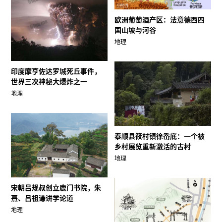
欧洲葡萄酒产区：法意德西四
国山坡与河谷
地理
印度摩亨佐达罗城死丘事件，
世界三次神秘大爆炸之一
地理
泰顺县筱村镇徐岙底：一个被
乡村展览重新激活的古村
地理
宋朝吕规叔创立鹿门书院，朱
熹、吕祖谦讲学论道
地理