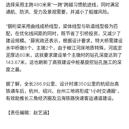
选择采用主跨480米来“一跨”跨越习惯航迹线，同时满足
通航、防洪、受力及景观需要，并减小了船撞风险。
“钢桁梁采用曲线成桥线型，梁体线型与轨道线型极为匹
配，在优化线间距的同时，既节省了引桥投资，又减少了
建设规模。”薛宪政还表示，根据设计要求，特大桥需建设
水中桥墩8个、主墩2个，由于椒江河床地质特殊，河底淤
泥厚达60米，这就要求建设单个主墩时的钻孔深度达到了
143.67米，这也刷新了高铁建设中桩基旋挖钻孔施工的深
度之最。
据了解，全长266.9公里、设计时速350公里的杭绍台高
铁通车后，杭州、绍兴、台州三地将形成“1小时交通圈”，
有效助推长三角经济圈及沿海铁路快速客运通道建设。
【责任编辑：赵艺涵】