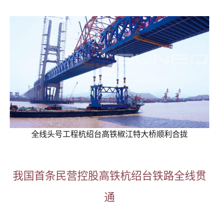
全线头号工程杭绍台高铁椒江特大桥顺利合拢
我国首条民营控股高铁杭绍台铁路全线贯
通