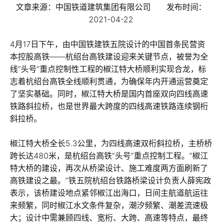
文章来源：中国铁道建筑集团有限公司 发布时间：
2021-04-22
4月17日下午，由中国铁建铁五院设计的中国首条民营资
本控股高铁——杭绍台高铁建设迎来关键节点，被誉为全
线“头号”重点控制性工程的椒江特大桥顺利实现合龙，标
志着杭绍台高铁全线顺利贯通，为确保年内开通运营奠定
了坚实基础。同时，椒江特大桥是国内首座双向四线高速
铁路斜拉桥，也是世界最大跨度的四线高速铁路连续钢桁
斜拉桥。
椒江特大桥全长5.3公里，为四线高速双桁斜拉桥，主桥桥
跨长达480米，是杭绍台高铁“头号”重点控制工程。“椒江
特大桥的建设，再次从桥梁设计、施工难度两方面刷新了
高铁建设之最。”铁五院杭绍台铁路桥梁设计负责人薛宪政
表示，该桥建设地点紧邻椒江出海口，日间主航道航运往
来频繁，同时椒江水文条件复杂，潮汐频繁、潮差流速极
大；设计中需兼顾四线、宽桁、大跨、高速等特点，最终