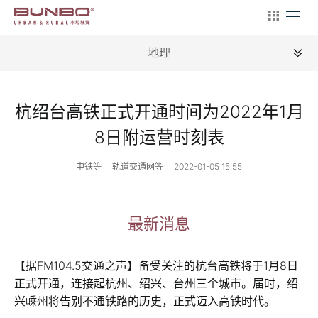
地理
全部
杭绍台高铁正式开通时间为2022年1月
新闻
8日附运营时刻表
地理
中铁等
轨道交通网等
2022-01-05 15:55
建筑
产业
最新消息
文艺
【据FM104.5交通之声】备受关注的杭台高铁将于1月8日
营销
正式开通，连接起杭州、绍兴、台州三个城市。届时，绍
兴嵊州将告别不通铁路的历史，正式迈入高铁时代。
文案