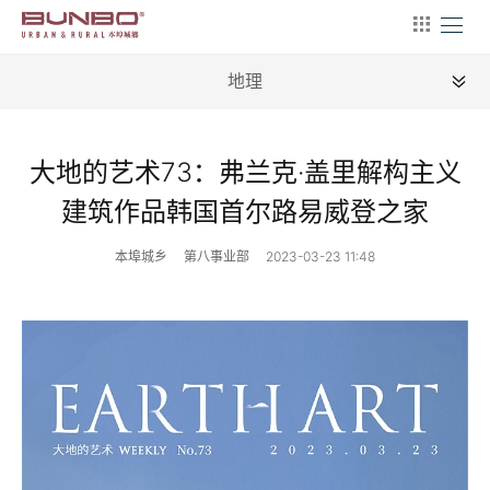
地理
全部
大地的艺术73：弗兰克·盖里解构主义
新闻
建筑作品韩国首尔路易威登之家
地理
本埠城乡
第八事业部
2023-03-23 11:48
建筑
产业
文艺
营销
文案