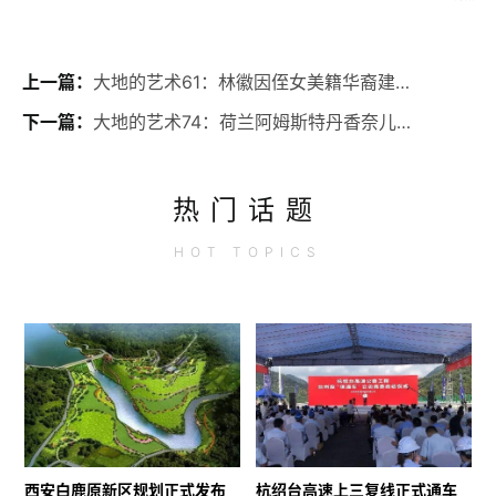
上一篇：
大地的艺术61：林徽因侄女美籍华裔建筑师林璎作品越战纪念碑
下一篇：
大地的艺术74：荷兰阿姆斯特丹香奈儿旗舰店
热门话题
HOT
TOPICS
西安白鹿原新区规划正式发布
杭绍台高速上三复线正式通车