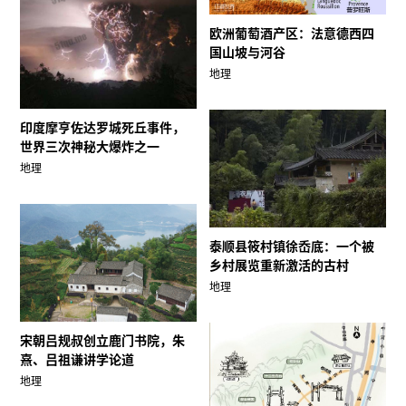
欧洲葡萄酒产区：法意德西四
国山坡与河谷
地理
印度摩亨佐达罗城死丘事件，
世界三次神秘大爆炸之一
地理
泰顺县筱村镇徐岙底：一个被
乡村展览重新激活的古村
地理
宋朝吕规叔创立鹿门书院，朱
熹、吕祖谦讲学论道
地理