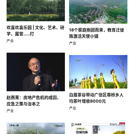
欢喜欢喜乐园 | 文化、艺术、研
18个家庭抱团而来，教育迁徙
学、露营……打
族激活天使小镇
产业
产业
白眉茶谷带动广信区尊桥乡人
赵燕菁：房地产危机的成因、
均茶叶增收8000元
应急之策与治本之
产业
产业