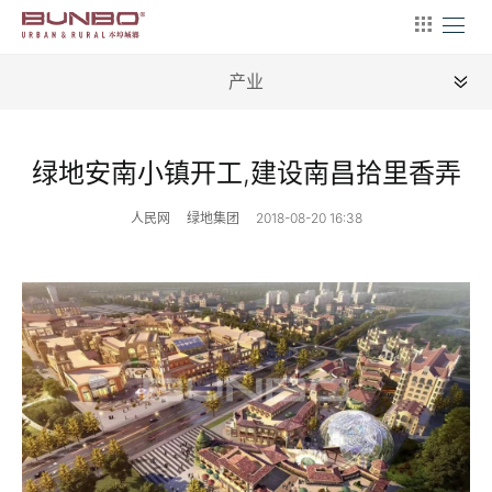
产业
全部
绿地安南小镇开工,建设南昌拾里香弄
新闻
人民网
绿地集团
2018-08-20 16:38
地理
建筑
产业
文艺
营销
文案