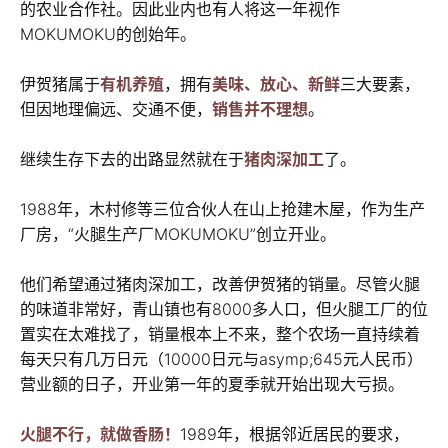
的农业合作社。因此业内也有人将这一年视作
MOKUMOKU的创始年。
伊贺猪属于
有机养殖
，拥有
美味、放心、新鲜
三大要素，
但因地理偏远、交通不便，
销售并不理想
。
继续生存下去的出路显然就在于
猪肉深加工
了。
1988年，木村修等三位合伙人在山上抢建木屋，作为生产
厂房，“火腿生产厂MOKUMOKU”创立开业。
他们希望通过猪肉深加工，改善伊贺猪的销量。尽管火腿
的味道非常好，青山镇也有8000多人口，但火腿工厂的位
置实在太难找了，销量根本上不来，整个农场一直持续着
每天只有几万日元（10000日元与asymp;645元人民币）
营业额的日子，开业第一年的夏季就开始出现大亏损。
火腿不行，就做香肠！
1989年，根据邻近居民的要求，