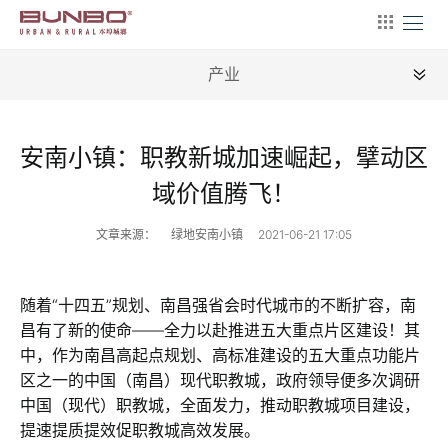
产业
全部
安南小镇：职教新城加速崛起，擘动区
新闻
域价值腾飞！
地理
文章来源：
绿地安南小镇
2021-06-21 17:05
建筑
产业
随着“十四五”规划、南昌强省会时代城市的不断扩容，南
昌有了新的使命——全力以赴推进五大重点片区建设！其
文艺
中，作为南昌高起点规划、高标准建设的五大重点功能片
区之一的中国（南昌）现代职教城，政府领导便多次调研
营销
中国（现代）职教城，全面发力，推动职教城项目建设，
文案
提速提质提效促职教城高效发展。