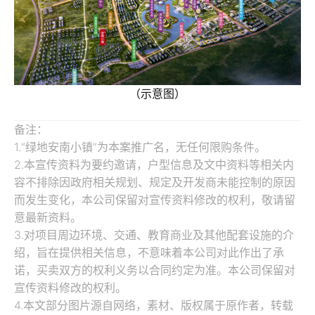
（示意图）
备注：
1.“绿地安南小镇”为本案推广名，无任何限购条件。
2.本宣传资料为要约邀请，户型信息及文中资料等相关内
容不排除因政府相关规划、规定及开发商未能控制的原因
而发生变化，本公司保留对宣传资料修改的权利，敬请留
意最新资料。
3.对项目周边环境、交通、教育商业及其他配套设施的介
绍，旨在提供相关信息，不意味着本公司对此作出了承
诺，买卖双方的权利义务以合同约定为准。本公司保留对
宣传资料修改的权利。
4.本文部分图片源自网络，素材、版权属于原作者，转载