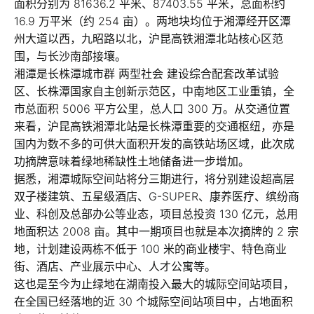
面积分别为 81636.2 平米、87403.55 平米，总面积约
16.9 万平米（约 254 亩）。两地块均位于湘潭经开区潭
州大道以西，九昭路以北，沪昆高铁湘潭北站核心区范
围，与长沙南部接壤。
湘潭是长株潭城市群 两型社会 建设综合配套改革试验
区、长株潭国家自主创新示范区，中南地区工业重镇，全
市总面积 5006 平方公里，总人口 300 万。从交通位置
来看，沪昆高铁湘潭北站是长株潭重要的交通枢纽，亦是
国内为数不多的可供大面积开发的高铁站场区域，此次成
功摘牌意味着绿地稀缺性土地储备进一步增加。
据悉，湘潭城际空间站将分三期进行，将分别建设超高层
双子楼建筑、五星级酒店、G-SUPER、康养医疗、缤纷商
业、科创及总部办公等业态，项目总投资 130 亿元，总用
地面积达 2008 亩。其中一期项目也就是本次摘牌的 2 宗
地，计划建设两栋不低于 100 米的商业楼宇、特色商业
街、酒店、产业展示中心、人才公寓等。
这也是至今为止绿地在湖南投入最大的城际空间站项目，
在全国已经落地的近 30 个城际空间站项目中，占地面积