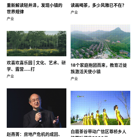
重新解读轻井泽，发现小镇的
读画喝茶，多少风雅已不在？
世界规律
产业
产业
欢喜欢喜乐园 | 文化、艺术、研
18个家庭抱团而来，教育迁徙
学、露营……打
族激活天使小镇
产业
产业
白眉茶谷带动广信区尊桥乡人
赵燕菁：房地产危机的成因、