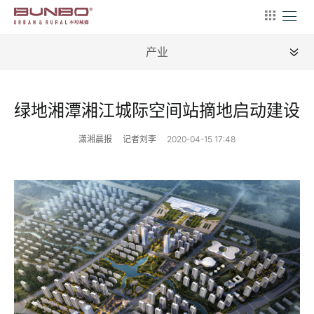
产业
全部
绿地湘潭湘江城际空间站摘地启动建设
新闻
潇湘晨报
记者刘李
2020-04-15 17:48
地理
建筑
产业
文艺
营销
文案