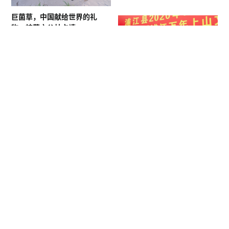
巨菌草，中国献给世界的礼
物，神草之父林占熺
产业
中国浦江万年上山文化村项目
开工仪式在黄宅镇
产业
安南小镇：职教新城加速崛
起，擘动区域价值腾
产业
蓝城春风田野：官桥江南一相
逢，胜却人间无数