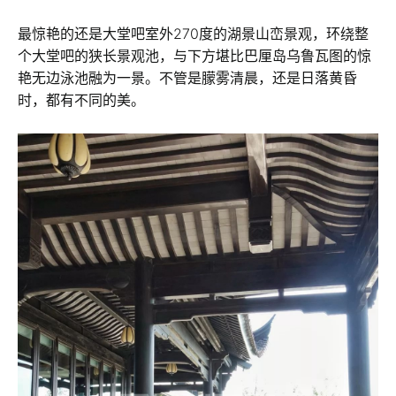
最惊艳的还是大堂吧室外270度的湖景山峦景观，环绕整
个大堂吧的狭长景观池，与下方堪比巴厘岛乌鲁瓦图的惊
艳无边泳池融为一景。不管是朦雾清晨，还是日落黄昏
时，都有不同的美。