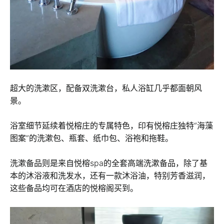
超大的洗漱区，配备双洗漱台，私人浴缸几乎都面朝风
景。
浴室细节延续着悦榕庄的专属特色，印有悦榕庄独特“海藻
图案”的洗漱包、瓶套、纸巾包、浴袍和拖鞋。
洗漱备品则是来自悦榕spa的全套高端洗漱备品，除了基
本的沐浴液和洗发水，还有一款沐浴油，特别芳香滋润，
这些备品均可在酒店的悦榕阁买到。