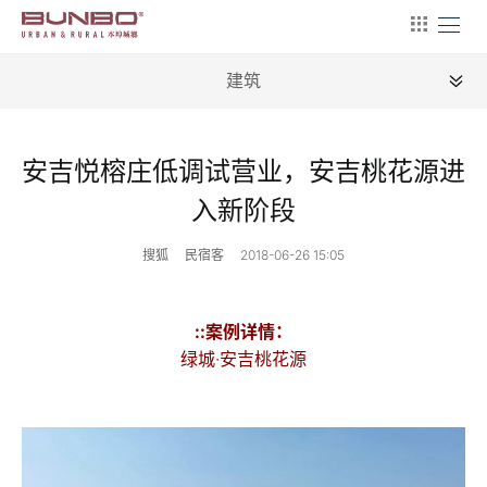
建筑
全部
安吉悦榕庄低调试营业，安吉桃花源进
新闻
入新阶段
地理
搜狐
民宿客
2018-06-26 15:05
建筑
产业
::案例详情：
绿城·安吉桃花源
文艺
营销
文案