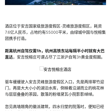
酒店位于安吉国家级旅游度假区-灵峰旅游度假区，耗资
7.6亿人民币，占地约有55000平米，由绿城中国与悦榕集
团携手打造。
距离杭州自驾仅需1h，杭州高铁东站每隔半小时就有大巴
直达
，安吉悦榕庄可谓占尽了江浙沪自驾3h黄金度假圈。
驱车缓缓驶入安吉灵峰旅游度假区入口，先是两排翠竹迎
门，再是大大小小的湖泊水库，倒映着沿湖而立的桃花林
与层层叠叠的茶园，散落的粉墙黛瓦小院影影绰绰。
忽见高墙翘角的徽派建筑，四水归堂的院落时，便知已经