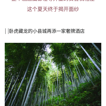
这个夏天终于揭开面纱
| |卧虎藏龙的小县城再添一家奢牌酒店