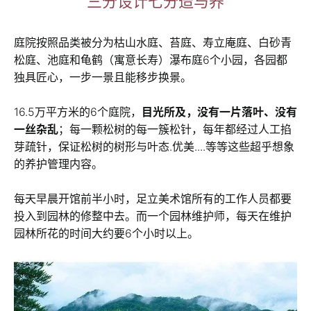
三分设计七分造与养
庭院按照品类被分为枯山水庭、苔庭、寿立庵庭、白砂青
松庭、池庭和龟鹤（寓意长寿）瀑布庭6个小园，各园都
独具匠心，一步一景且能移步换景。
16.5万平方米的6个庭院，
目光所及，没有一片落叶、没有
一丝杂乱
；每一颗松树的每一簇松针，每年都经过人工掐
芽疏针，保证松树的树形与叶态.优美....等等这些超乎想象
的养护管理内容。
每天早晨开馆前半小时，足立美术馆所有的工作人员都要
投入到园林的修整中去。而一个园林维护师，每天在维护
园林所花的时间大约要6个小时以上。