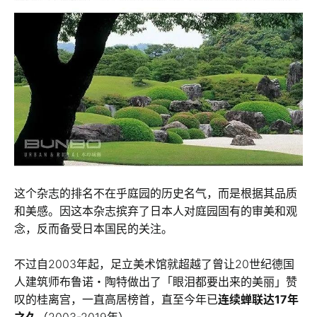
这个杂志的排名不在乎庭园的历史名气，而是根据其品质
和美感。因这本杂志摈弃了日本人对庭园固有的审美和观
念，反而备受日本国民的关注。
不过自2003年起，足立美术馆就超越了曾让20世纪德国
人建筑师布鲁诺・陶特做出了「眼泪都要出来的美丽」赞
叹的桂离宫，一直高居榜首，直至今年已
连续蝉联达17年
之久
（2003-2019年）。