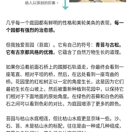
几乎每一个庭园都有鲜明的性格和美轮美奂的表现，
每一
个园都有强烈的治愈感。
但我独爱苔园（苔庭）。它有自己的符号：
青苔与古松。
它有古京都风格的优雅
。它蕴含了自然万物生长的道理。
如果你沿着前面石桥上的踏脚石轨道走，你最终会看到一
座笔直、相对平坦的桥，然后，在远处看到一座弯曲的
桥。花园里的红松树正以一定的角度生长，这是因为它们
最初生长在山坡上，然后被重新种植到花园中，以保持它
们相对于下面地面的原始角度。在绿色的苔藓和白色的砾
石之间可以看到色彩的对比，为庭园增添了更多的颜色。
苔园与枯山水庭相连，但比枯山水庭更显京味一些。沙、
石、苔、木是枯山水的标配，往往是由一种或几种组成，