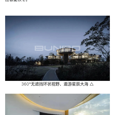
360°无遮挡环状视野、遨游星辰大海 △