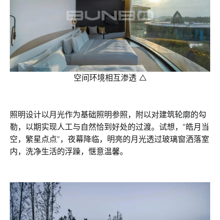
空间环境相互渗透 △
照明设计以月光作为基础照明参照，附以对建筑轮廓的勾
勒，以期实现人工与自然恰到好处的过渡。试想，“皓月当
空，繁星点点”，夜幕降临，明亮的月光透过玻璃窗洒落室
内，洗净生活的浮躁，惬意温馨。