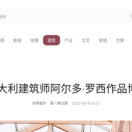
全部
新闻
地理
建筑
产业
文艺
营销
文案
意大利建筑师阿尔多·罗西作品
本埠城乡
第八事业部
2022-08-18 12:57