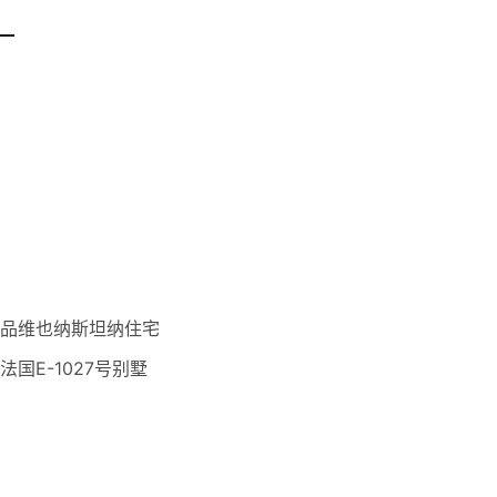
一
作品维也纳斯坦纳住宅
国E-1027号别墅