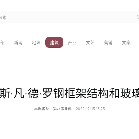
全部
新闻
地理
建筑
产业
文艺
营销
文案
斯·凡·德·罗钢框架结构和
本埠城乡
第八事业部
2022-12-15 15:25