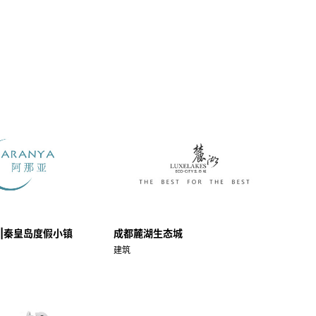
ya|秦皇岛度假小镇
成都麓湖生态城
建筑