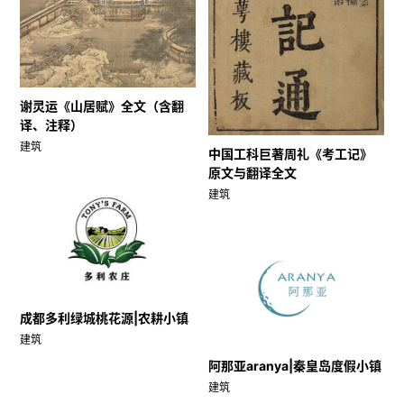
谢灵运《山居赋》全文（含翻
译、注释）
建筑
中国工科巨著周礼《考工记》
原文与翻译全文
建筑
成都多利绿城桃花源|农耕小镇
建筑
阿那亚aranya|秦皇岛度假小镇
建筑