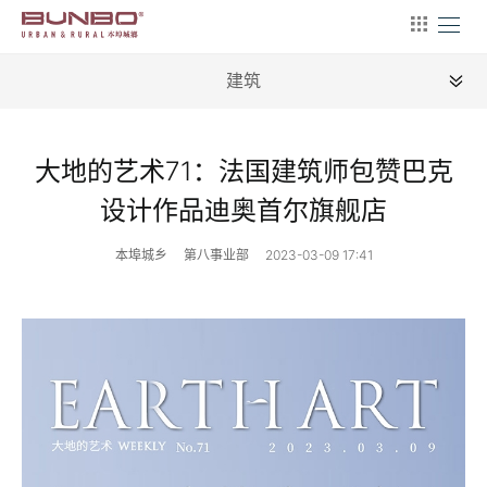
建筑
全部
大地的艺术71：法国建筑师包赞巴克
新闻
设计作品迪奥首尔旗舰店
地理
本埠城乡
第八事业部
2023-03-09 17:41
建筑
产业
文艺
营销
文案