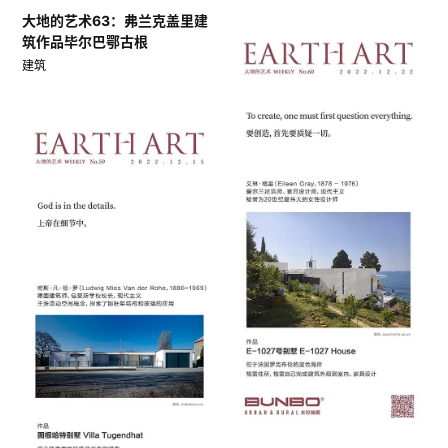
大地的艺术63：弗兰克盖里建
筑作品毕尔巴鄂古根
建筑