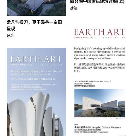
四合院中国传统建筑详解(上)
建筑
孟凡浩操刀，莫干溪谷一亩田
呈现
建筑