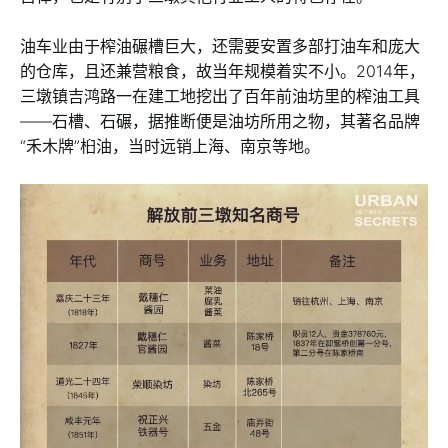
油车业由于榨油碾槽巨大，还需要安置多部打油车和庞大
的仓库，且还兼营粮食，故当年规模着实不小。2014年，
三墩镇吉鸿路一在建工地挖出了百年前油坊里的榨油工具
——石槽、石碾，据推断便是油坊所用之物，其著名品牌
“禾木牌”桕油，当时远销上海、南京等地。