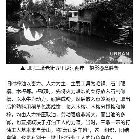
▲旧时三墩老街五里塘河两岸 摄影@章胜贤
旧时榨油以畜力、人力为主，主要工具为毛锅、石制碾
槽、木榨等。榨取时，先将火力烘炒的菜籽放入石制碾
槽，以水牛为动力，碾磨成粉；然后放入蒸笼闷蒸；取出
后将熟料用稻草包裹成饼，装入木榨。木榨分捶榨和撞
榨，均由人力挤压取油，劳动强度非常大，而出油的多
寡，也直接取决于打油工人的力道。当时，三墩一带的打
油工人基本来自萧山，称“萧山油车班”，这一组织，团结
自律，也是有别于三墩其他行业工人的特色存在。