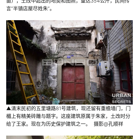
亩），土改中起出的地契和图照，重达354公斤，民间传
言“半镇店屋尽姓朱”。
▲清末民初的五里塘路81号建筑，现还留有重檐墙门，门
楣上有精美砖雕与题字。这座建筑原属于朱家，土改时分
给了王家。现在为历史保护建筑之一。 摄影@孔顺祥