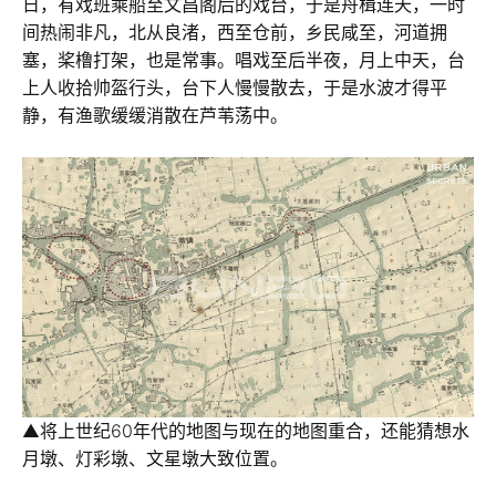
日，有戏班乘船至文昌阁后的戏台，于是舟楫连天，一时
间热闹非凡，北从良渚，西至仓前，乡民咸至，河道拥
塞，桨橹打架，也是常事。唱戏至后半夜，月上中天，台
上人收拾帅盔行头，台下人慢慢散去，于是水波才得平
静，有渔歌缓缓消散在芦苇荡中。
▲将上世纪60年代的地图与现在的地图重合，还能猜想水
月墩、灯彩墩、文星墩大致位置。