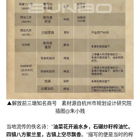
▲解放前三墩知名商号 素材源自杭州市规划设计研究院
插图@朱小贱
当地流传的佚名诗：“
油菜花开遍水乡，石碾炒籽榨油忙。
四镇八方聚兰里，古镇上空尽飘香
。”描写的便是当时的榨