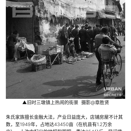
▲旧时三墩镇上热闹的街景 摄影@章胜贤
朱氏家族擅长金融大法，产业日益庞大，店铺房屋不计其
数，至1949年，占地达43450亩（在杭县有1.2万余