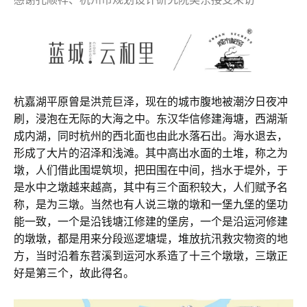
杭嘉湖平原曾是洪荒巨泽，现在的城市腹地被潮汐日夜冲
刷，浸泡在无际的大海之中。东汉华信修建海塘，西湖渐
成内湖，同时杭州的西北面也由此水落石出。海水退去，
形成了大片的沼泽和浅滩。其中高出水面的土堆，称之为
墩，人们借此围堤筑坝，把田围在中间，挡水于堤外，于
是水中之墩越来越高，其中有三个面积较大，人们赋予名
称，是为三墩。当然也有人说三墩的墩和一堡九堡的堡功
能一致，一个是沿钱塘江修建的堡房，一个是沿运河修建
的墩墩，都是用来分段巡逻塘堤，堆放抗汛救灾物资的地
方，当时沿着东苕溪到运河水系造了十三个墩墩，三墩正
好是第三个，故此得名。