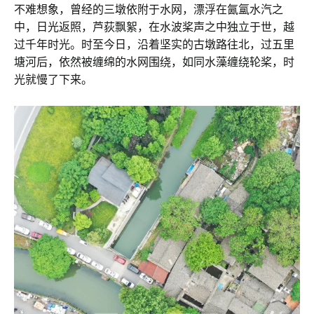
不难想象，曾经的三墩依附于水网，漂浮在氤氲水汽之
中，日光返照，芦荻飘絮，在水波桨声之中独立于世，越
过千年时光。时至今日，沿着坚实的古墩路往北，过五里
塘河后，依然被缠绵的水网围绕，如同水藻缠绕轮桨，时
光就慢了下来。