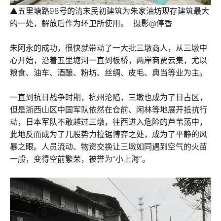
▲五里塘路98号的清末民初建筑为朱家油坊现存建筑最大
的一处，解放后作为环卫所使用。 摄影@停香
朱阿永的成功，很快就带动了一大批三墩商人，从三墩中
心开始，沿着五里塘河一直到板桥，两岸商贾云集，尤以
粮食、油车、酒酿、粉坊、丝绸、皮毛、典当等业为主。
一直到抗日战争时期，杭州沦陷，三墩也成为了日占区，
但是浙西山区中国军队依然在仓前、闲林等地展开抵抗行
动，日本军队不敢越过三墩，往西进入危险的芦苇荡中，
此地反而成为了几股势力拉锯博弈之处，成为了平静的风
暴之眼。人员流动、物资交换让三墩如同遇到空气的火苗
一般，变得空前繁荣，被誉为“小上海”。