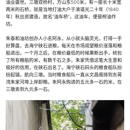
油业盛世。三墩双桥村，方山东500米，有一座长十米宽
两米的石桥，就是当地打油大户于清道光二十年（1840
年）秋出资建造，故名“油车桥”，这油车，便是榨油作
坊。
朱泰和油坊创办人小名阿永，从小就头脑灵光，打得一手
好算盘，去海宁硖石进粮，每天在市场观望粮价涨落和粮
船进出，一个月之后，在粮价最低的时候果断出手，统包
了所有粮船的米，有数千石之多，朱家凭借这笔大生意和
极好的信用，在硖石出名了。海宁硖石码头的粮食船队纷
纷起锚，航向三墩。当时粮食船队一直从文昌阁排到东蒋
湾朱家河埠上岸卸粮。朱阿永购进的五元多一石的米，在
三墩卖到九元多一石。