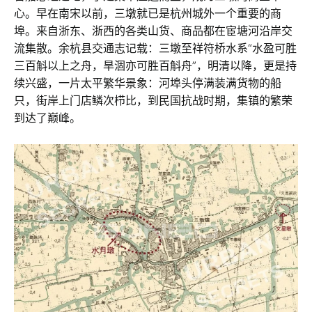
心。早在南宋以前，三墩就已是杭州城外一个重要的商
埠。来自浙东、浙西的各类山货、商品都在宦塘河沿岸交
流集散。余杭县交通志记载：三墩至祥符桥水系“水盈可胜
三百斛以上之舟，旱涸亦可胜百斛舟”，明清以降，更是持
续兴盛，一片太平繁华景象：河埠头停满装满货物的船
只，街岸上门店鳞次栉比，到民国抗战时期，集镇的繁荣
到达了巅峰。