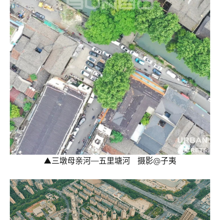
▲三墩母亲河—五里塘河 摄影@子夷