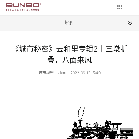
地理
全部
《城市秘密》云和里专辑2｜三墩折
新闻
叠，八面来风
地理
城市秘密
小满
2022-06-12 15:40
建筑
产业
文艺
营销
文案