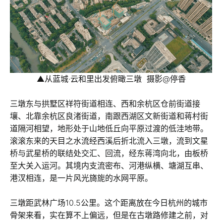
▲从蓝城·云和里出发俯瞰三墩 摄影@停香
三墩东与拱墅区祥符街道相连、西和余杭区仓前街道接
壤、北靠余杭区良渚街道，南跟西湖区文新街道和蒋村街
道隔河相望，地形处于山地低丘向平原过渡的低洼地带。
滚滚东来的天目之水流经西溪后折北流入三墩，流到文星
桥与武星桥的联结处交汇、回流，经东蒋湾向北，由板桥
至大关入运河。其境内支流密布、河港纵横、塘湖互串、
港汊相连，是一片风光旖旎的水网平原。
三墩距武林广场10.5公里。这个距离放在今日杭州的城市
骨架来看，实在算不上偏远，但是在古墩路修建之前，对