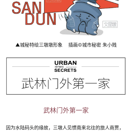
▲城秘特绘三墩墩形象 插画©️城市秘密 朱小贱
武林门外第一家
因为水陆码头的缘故，三墩人见惯南来北往的旅人商贾，