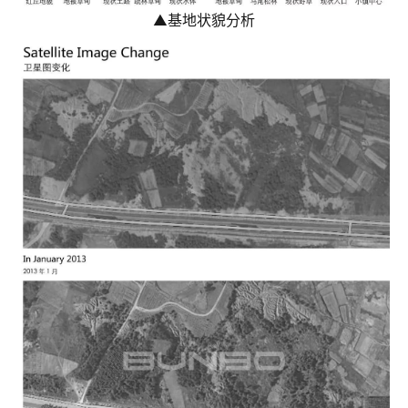
▲
基地状貌分析