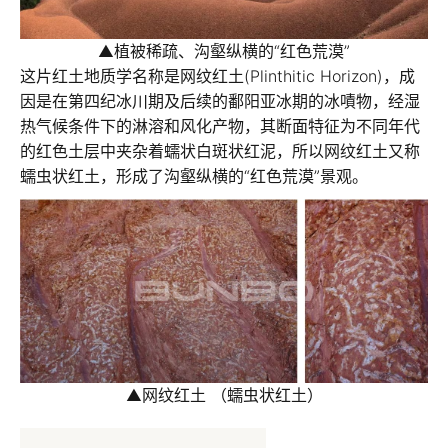
▲
植被稀疏、沟壑纵横的“红色荒漠”
这片红土地质学名称是网纹红土(Plinthitic Horizon)，成
因是在第四纪冰川期及后续的鄱阳亚冰期的冰嘖物，经湿
热气候条件下的淋溶和风化产物，其断面特征为不同年代
的红色土层中夹杂着蠕状白斑状红泥，所以网纹红土又称
蠕虫状红土，形成了
沟壑纵横的“红色荒漠”景观
。
▲
网纹红土 （蠕虫状红土）